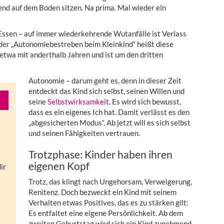
end auf dem Boden sitzen. Na prima. Mal wieder ein
ssen – auf immer wiederkehrende Wutanfälle ist Verlass
oder „Autonomiebestreben beim Kleinkind“ heißt diese
 etwa mit anderthalb Jahren und ist um den dritten
Autonomie – darum geht es, denn in dieser Zeit
entdeckt das Kind sich selbst, seinen Willen und
seine
Selbstwirksamkeit
. Es wird sich bewusst,
dass es ein eigenes Ich hat. Damit verlässt es den
„abgesicherten Modus“. Ab jetzt will es sich selbst
und seinen Fähigkeiten vertrauen.
Trotzphase: Kinder haben ihren
eigenen Kopf
ir
Trotz, das klingt nach Ungehorsam, Verweigerung,
Renitenz. Doch bezweckt ein Kind mit seinem
Verhalten etwas Positives, das es zu stärken gilt:
Es entfaltet eine eigene Persönlichkeit. Ab dem
zweiten Geburtstag wird sich ein Kind zunehmend