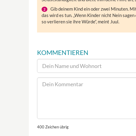
Gib deinem Kind ein oder zwei Minuten. Mi
das wird es tun. „Wenn Kinder nicht Nein sagen 
so verlieren sie ihre Würde“, meint Juul.
KOMMENTIEREN
400
Zeichen übrig