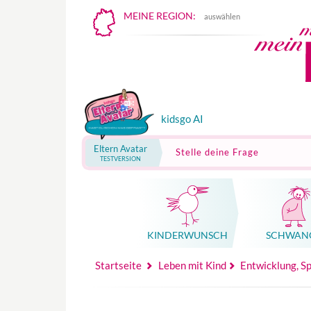
MEINE REGION:
auswählen
kidsgo AI
Eltern Avatar
Stelle deine Frage
TESTVERSION
KINDER­WUNSCH
SCHWAN
Mutterschutz, Elternzeit, Elterngeld
Hebammenpraxe
Beglei
Hebammenpraxe
Begleitung Sc
Babyku
Startseite
Leben mit Kind
Entwicklung, S