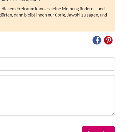
t diesem Freiraum kann es seine Meinung ändern – und
dürfen, dann bleibt ihnen nur übrig, Jawohl zu sagen, und