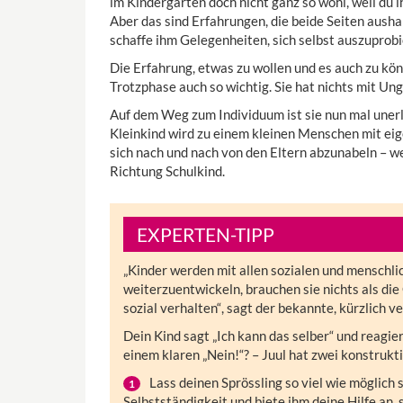
im Kindergarten doch nicht ganz so wohl, weil du
Aber das sind Erfahrungen, die beide Seiten aush
schaffe ihm Gelegenheiten, sich selbst auszuprobi
Die Erfahrung, etwas zu wollen und es auch zu könn
Trotzphase auch so wichtig. Sie hat nichts mit U
Auf dem Weg zum Individuum ist sie nun mal unerl
Kleinkind wird zu einem kleinen Menschen mit eig
sich nach und nach von den Eltern abzunabeln – wen
Richtung Schulkind.
EXPERTEN-TIPP
„Kinder werden mit allen sozialen und menschl
weiterzuentwickeln, brauchen sie nichts als di
sozial verhalten“
, sagt der bekannte, kürzlich 
Dein Kind sagt „Ich kann das selber“ und reagie
einem klaren „Nein!“? – Juul hat zwei konstrukti
Lass deinen Sprössling so viel wie möglich 
Selbstständigkeit und biete ihm deine Hilfe an, s