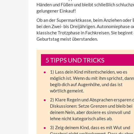
Händen und Füßen und bleibt schließlich schluchz
gelungener Einkauf!
Ob an der Supermarktkasse, beim Anziehen oder E
bei den Zwei- bis Dreijährigen. Autonomiephase 
klassische Trotzphase in Fachkreisen. Sie beginnt
Geburtstag meist überstanden.
5 TIPPS UND TRICKS
1) Lass dein Kind mitentscheiden, wo es
möglich ist. Wenn du mit ihm sprichst, dann
begib dich auf Augenhöhe, und das ist
wörtlich gemeint.
2) Klare Regeln und Absprachen ersparen d
Diskussionen: Setze Grenzen und bleib bei
deinem Nein, aber dosiere es sinnvoll und
lehne nicht kategorisch alles ab.
3) Zeig deinem Kind, dass es mit Wut und
Geschrei nicht weiterkommt. Dass du aber