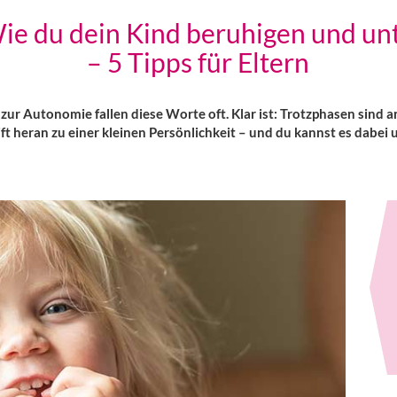
Wie du dein Kind beruhigen und un
– 5 Tipps für Eltern
ur Autonomie fallen diese Worte oft. Klar ist: Trotzphasen sind a
ift heran zu einer kleinen Persönlichkeit – und du kannst es dabei 