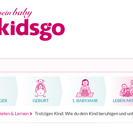
GER
GEBURT
1. BABYJAHR
LEBEN MI
n, Geburtshäuser, Kliniken
tung Schwangerschaft, Geburt oder Familie
n, Geburtshäuser, Kliniken
hwangerschaft & Geburt
rse (Massage, Gebärden, Babykurskonzepte)
Ratgeber Übelkeit Schwangerschaft
Hebammenkunst als Weltkulturerbe
pielen & Lernen
Trotziges Kind: Wie du dein Kind beruhigen und un