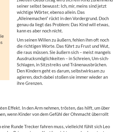
seiner selbst bewusst:
Ich, mir, meins
sind jetzt
wichtige Wörter, ebenso
allein
. Das
„Alleinemachen“ rückt in den Vordergrund. Doch
genau da liegt das Problem: Das Kind will etwas,
kann es aber noch nicht.
die
Um seinen Willen zu äußern, fehlen ihm oft noch
as
die richtigen Worte. Das führt zu Frust und Wut,
die raus müssen. Sie äußern sich – meist mangels
Ausdrucksmöglichkeiten – in Schreien, Um-sich-
Schlagen, in Sitzstreiks und Tränenausbrüchen.
Den Kindern geht es darum, selbstwirksam zu
agieren, doch dabei stoßen sie immer wieder an
ihre Grenzen.
 Effekt. In den Arm nehmen, trösten, das hilft, um über
en, wenn Kinder von dem Gefühl der Ohnmacht überrollt
h eine Runde Trecker fahren muss, vielleicht fühlt sich Leo