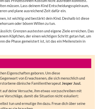
 ihm das Prinzessinnen-Kostüm nicht ausreden konntest.
alten müssen. Lass deinem Kind Entscheidungsspielraum,
eren und plane ausreichend Zeit dafür ein.
en, ist wichtig und bestärkt dein Kind. Deshalb ist diese
ngehorsam oder bösem Willen zu tun.
ässlich: Grenzen austesten und eigene Ziele erreichen. Das
enem Köpfchen, der einen wichtigen Schritt getan hat, um
n die Phase gemeistert ist, ist das ein Meilenstein in
ichen Eigenschaften geboren. Um diese
e Gegenwart von Erwachsenen, die sich menschlich und
verstorbene dänische Familientherapeut
Jesper Juul.
rt auf deine Versuche, ihm etwas vorzuschreiben mit
ve Vorschläge, damit die Situation nicht eskaliert:
selbst tun und ermutige ihn dazu. Freue dich über seine
ollte er sie brauchen.