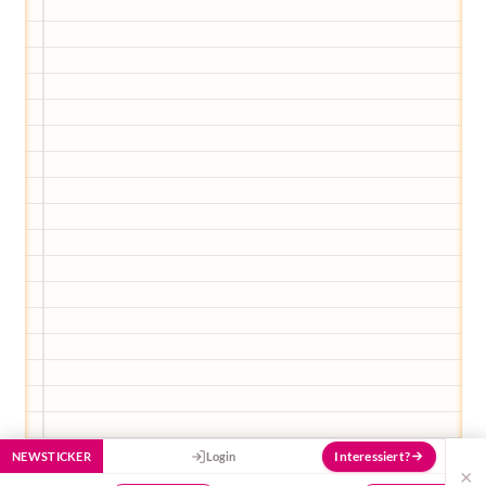
Elternwerden und Elternsein, Kurse, Tipps
und Empfehlungen von Experten.
Hier bekommst du Antworten!
Hilf uns, den Avatar mit deinen Fragen zu
füttern und ihn mit jeder Bewertung ein
Stück besser zu machen!
Interessiert?
NEWSTICKER
Login
×