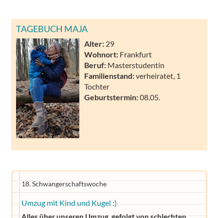
TAGEBUCH MAJA
Alter:
29
Wohnort:
Frankfurt
Beruf:
Masterstudentin
Familienstand:
verheiratet, 1
Tochter
Geburtstermin:
08.05.
18. Schwangerschaftswoche
Umzug mit Kind und Kugel :)
Alles über unseren Umzug, gefolgt von schlechten