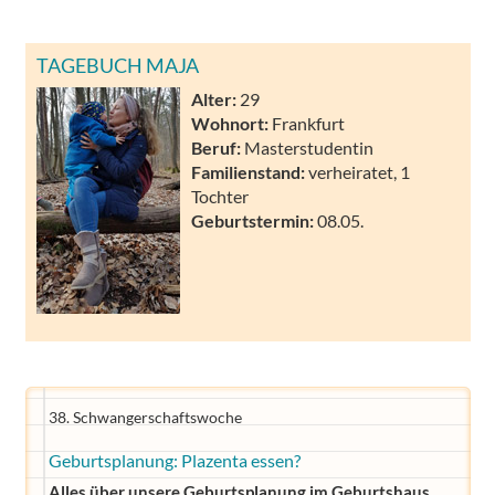
TAGEBUCH MAJA
Alter:
29
Wohnort:
Frankfurt
Beruf:
Masterstudentin
Familienstand:
verheiratet, 1
Tochter
Geburtstermin:
08.05.
38. Schwangerschaftswoche
Geburtsplanung: Plazenta essen?
Alles über unsere Geburtsplanung im Geburtshaus