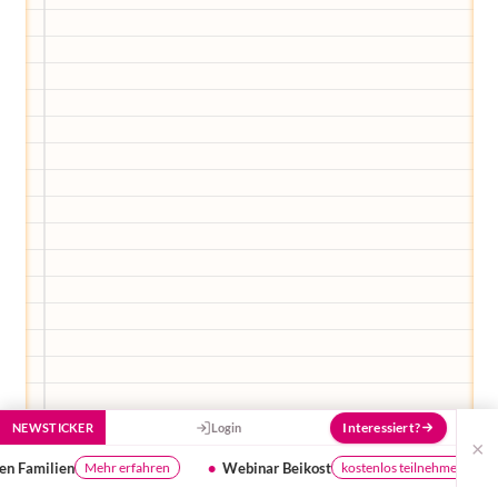
Hier bekommst du Antworten!
Hilf uns, den Avatar mit deinen Fragen zu
füttern und ihn mit jeder Bewertung ein
Stück besser zu machen!
Interessiert?
NEWSTICKER
Login
×
Webinar Beikost
Ist dein Wasser gut gen
kostenlos teilnehmen