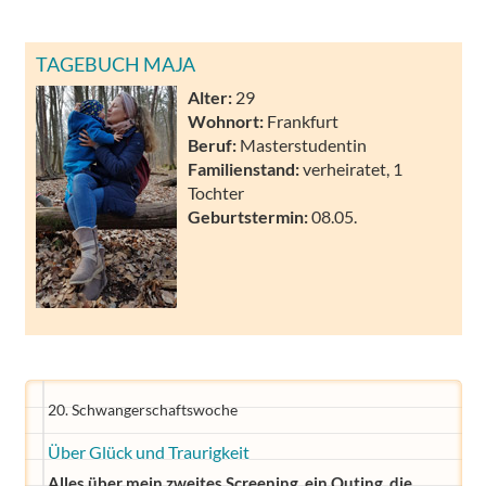
TAGEBUCH MAJA
Alter:
29
Wohnort:
Frankfurt
Beruf:
Masterstudentin
Familienstand:
verheiratet, 1
Tochter
Geburtstermin:
08.05.
20. Schwangerschaftswoche
Über Glück und Traurigkeit
Alles über mein zweites Screening, ein Outing, die