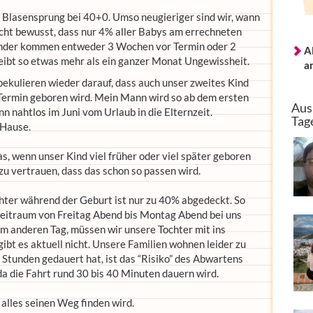
 Blasensprung bei 40+0. Umso neugieriger sind wir, wann
icht bewusst, dass nur 4% aller Babys am errechneten
inder kommen entweder 3 Wochen vor Termin oder 2
A
ibt so etwas mehr als ein ganzer Monat Ungewissheit.
a
pekulieren wieder darauf, dass auch unser zweites Kind
Termin geboren wird. Mein Mann wird so ab dem ersten
Aus
n nahtlos im Juni vom Urlaub in die Elternzeit.
Tag
 Hause.
s, wenn unser Kind viel früher oder viel später geboren
 zu vertrauen, dass das schon so passen wird.
hter während der Geburt ist nur zu 40% abgedeckt. So
eitraum von Freitag Abend bis Montag Abend bei uns
em anderen Tag, müssen wir unsere Tochter mit ins
bt es aktuell nicht. Unsere Familien wohnen leider zu
5 Stunden gedauert hat, ist das “Risiko” des Abwartens
 da die Fahrt rund 30 bis 40 Minuten dauern wird.
 alles seinen Weg finden wird.