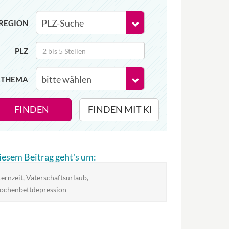
REGION
PLZ
THEMA
FINDEN
FINDEN MIT KI
diesem Beitrag geht's um:
ternzeit, Vaterschaftsurlaub,
chenbettdepression