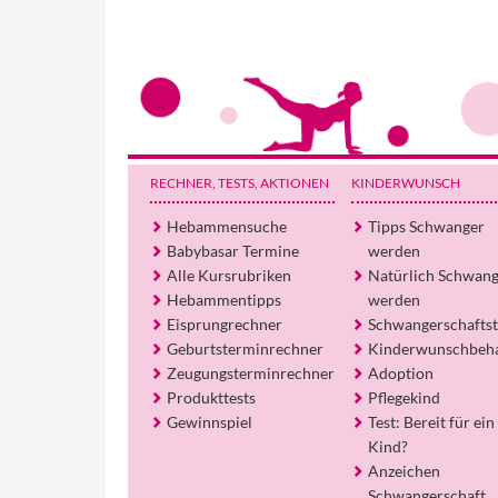
RECHNER, TESTS
, AKTIONEN
KINDERWUNSCH
Hebammensuche
Tipps Schwanger
Babybasar Termine
werden
Alle Kursrubriken
Natürlich Schwan
Hebammentipps
werden
Eisprungrechner
Schwangerschaftst
Geburtsterminrechner
Kinderwunschbeh
Zeugungsterminrechner
Adoption
Produkttests
Pflegekind
Gewinnspiel
Test: Bereit für ein
Kind?
Anzeichen
Schwangerschaft