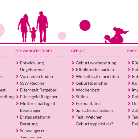
SCHWANGERSCHAFT
GEBURT
BABY
Entwicklung
Geburtsvorbereitung
Rü
Ungeborenes
Kliniktasche packen
Ba
ger
Vornamen finden
Wickeltisch einrichten
En
SSW-Rechner
Geburtsberichte
Ko
est
Elternzeit Ratgeber
Wochenbett
Im
andlung
Elterngeld Ratgeber
Stillen
Ba
Mutterschaftsgeld
Formalitäten
Du
beantragen
Sprüche zur Geburt
Za
Erstausstattung
Test: Welcher
Tag
Beratung
Geburtstyp bist du?
Ba
Schwangeren-
Tagebücher