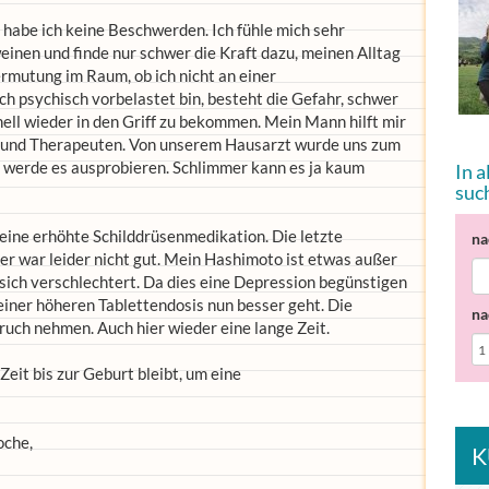
h habe ich keine Beschwerden. Ich fühle mich sehr
weinen und finde nur schwer die Kraft dazu, meinen Alltag
ermutung im Raum, ob ich nicht an einer
h psychisch vorbelastet bin, besteht die Gefahr, schwer
nell wieder in den Griff zu bekommen. Mein Mann hilft mir
n und Therapeuten. Von unserem Hausarzt wurde uns zum
 werde es ausprobieren. Schlimmer kann es ja kaum
In 
suc
 eine erhöhte Schilddrüsenmedikation. Die letzte
na
r war leider nicht gut. Mein Hashimoto ist etwas außer
sich verschlechtert. Da dies eine Depression begünstigen
 einer höheren Tablettendosis nun besser geht. Die
na
ruch nehmen. Auch hier wieder eine lange Zeit.
Zeit bis zur Geburt bleibt, um eine
oche,
K