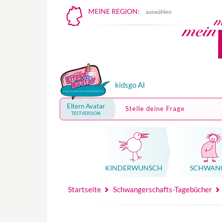
MEINE REGION:
auswählen
kidsgo AI
Eltern Avatar
Stelle deine Frage
TESTVERSION
KINDER­WUNSCH
SCHWAN
Mutterschutz, Elternzeit, Elterngeld
Hebammenpraxe
Beglei
Hebammenpraxe
Begleitung Sc
Babyku
Startseite
Schwangerschafts-Tagebücher