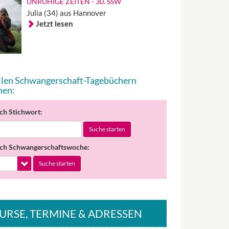
UNRUHIGE ZEITEN - 30. SSW
Julia (34) aus Hannover
Jetzt lesen
allen Schwangerschaft-Tagebüchern
hen:
ch Stichwort:
Suche starten
ch Schwangerschaftswoche:
Suche starten
URSE
, TERMINE
& ADRESSEN