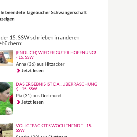
lle beendete Tagebücher Schwangerschaft
nzeigen
 der 15. SSW schrieben in anderen
ebüchern:
(ENDLICH) WIEDER GUTER HOFFNUNG!
- 15. SSW
Anna (36) aus Hitzacker
Jetzt lesen
DAS ERGEBNIS IST DA , ÜBERRASCHUNG
:) - 15. SSW
Pia (31) aus Dortmund
Jetzt lesen
VOLLGEPACKTES WOCHENENDE - 15.
SSW