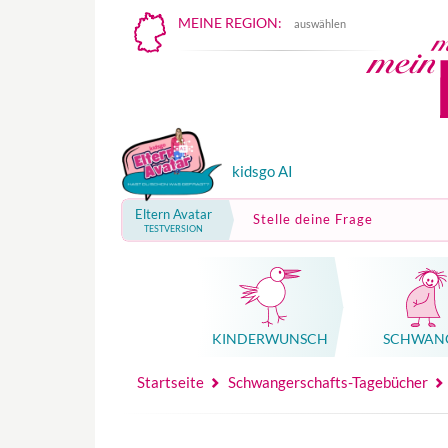
MEINE REGION:
auswählen
kidsgo AI
Eltern Avatar
Stelle deine Frage
TESTVERSION
KINDER­WUNSCH
SCHWAN
Mutterschutz, Elternzeit, Elterngeld
Hebammenpraxe
Beglei
Hebammenpraxe
Begleitung Sc
Babyku
Startseite
Schwangerschafts-Tagebücher