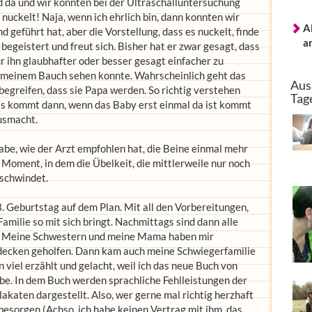
 da und wir konnten bei der Ultraschalluntersuchung
uckelt! Naja, wenn ich ehrlich bin, dann konnten wir
A
 geführt hat, aber die Vorstellung, dass es nuckelt, finde
a
begeistert und freut sich. Bisher hat er zwar gesagt, dass
ür ihn glaubhafter oder besser gesagt einfacher zu
n meinem Bauch sehen konnte. Wahrscheinlich geht das
Aus
 begreifen, dass sie Papa werden. So richtig verstehen
Tag
Das kommt dann, wenn das Baby erst einmal da ist kommt
usmacht.
habe, wie der Arzt empfohlen hat, die Beine einmal mehr
Moment, in dem die Übelkeit, die mittlerweile nur noch
rschwindet.
 Geburtstag auf dem Plan. Mit all den Vorbereitungen,
Familie so mit sich bringt. Nachmittags sind dann alle
n“. Meine Schwestern und meine Mama haben mir
decken geholfen. Dann kam auch meine Schwiegerfamilie
n viel erzählt und gelacht, weil ich das neue Buch von
e. In dem Buch werden sprachliche Fehlleistungen der
katen dargestellt. Also, wer gerne mal richtig herzhaft
 besorgen (Achso, ich habe keinen Vertrag mit ihm, das