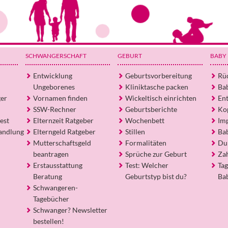
SCHWANGERSCHAFT
GEBURT
BABY
Entwicklung
Geburtsvorbereitung
Rü
Ungeborenes
Kliniktasche packen
Ba
ger
Vornamen finden
Wickeltisch einrichten
En
SSW-Rechner
Geburtsberichte
Ko
est
Elternzeit Ratgeber
Wochenbett
Im
andlung
Elterngeld Ratgeber
Stillen
Ba
Mutterschaftsgeld
Formalitäten
Du
beantragen
Sprüche zur Geburt
Za
Erstausstattung
Test: Welcher
Tag
Beratung
Geburtstyp bist du?
Ba
Schwangeren-
Tagebücher
Schwanger? Newsletter
bestellen!