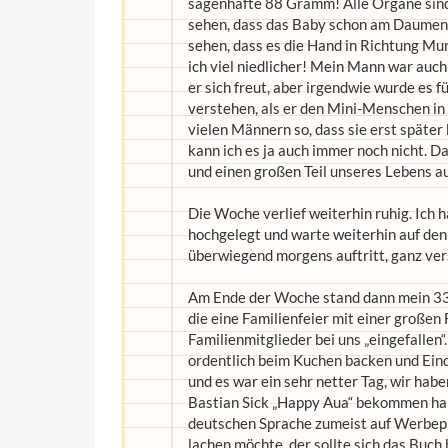
sagenhafte 88 Gramm! Alle Organe sind
sehen, dass das Baby schon am Daumen n
sehen, dass es die Hand in Richtung Mund
ich viel niedlicher! Mein Mann war auch 
er sich freut, aber irgendwie wurde es f
verstehen, als er den Mini-Menschen i
vielen Männern so, dass sie erst später
kann ich es ja auch immer noch nicht. 
und einen großen Teil unseres Lebens a
Die Woche verlief weiterhin ruhig. Ich 
hochgelegt und warte weiterhin auf den 
überwiegend morgens auftritt, ganz ve
Am Ende der Woche stand dann mein 33.
die eine Familienfeier mit einer großen 
Familienmitglieder bei uns „eingefalle
ordentlich beim Kuchen backen und Ein
und es war ein sehr netter Tag, wir habe
Bastian Sick „Happy Aua“ bekommen hab
deutschen Sprache zumeist auf Werbepla
lachen möchte, der sollte sich das Buch