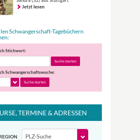
Sandra (32) aus Stuttgart
Jetzt lesen
allen Schwangerschaft-Tagebüchern
hen:
ch Stichwort:
Suche starten
ch Schwangerschaftswoche:
Suche starten
URSE
, TERMINE
& ADRESSEN
REGION