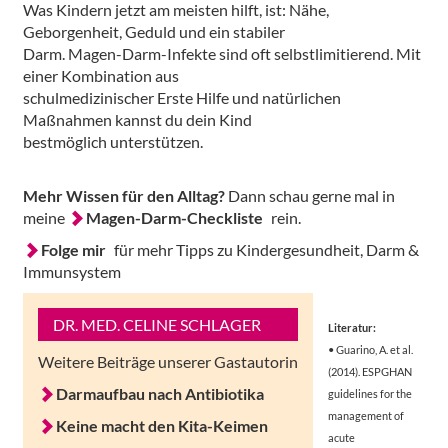
Was Kindern jetzt am meisten hilft, ist: Nähe,
Geborgenheit, Geduld und ein stabiler
Darm. Magen-Darm-Infekte sind oft selbstlimitierend. Mit
einer Kombination aus
schulmedizinischer Erste Hilfe und natürlichen
Maßnahmen kannst du dein Kind
bestmöglich unterstützen.
Mehr Wissen für den Alltag?
Dann schau gerne mal in
meine
Magen-Darm-Checkliste
rein.
Folge mir
für mehr Tipps zu Kindergesundheit, Darm &
Immunsystem
DR. MED. CELINE SCHLAGER
Literatur:
• Guarino, A. et al.
Weitere Beiträge unserer Gastautorin
(2014). ESPGHAN
Darmaufbau nach Antibiotika
guidelines for the
management of
Keine macht den Kita-Keimen
acute