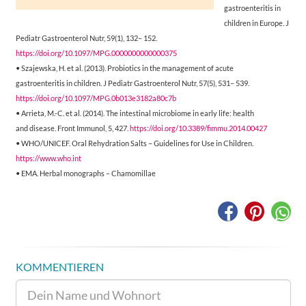
gastroenteritis in
children in Europe. J
Pediatr Gastroenterol Nutr, 59(1), 132– 152.
https://doi.org/10.1097/MPG.0000000000000375
• Szajewska, H. et al. (2013). Probiotics in the management of acute
gastroenteritis in children. J Pediatr Gastroenterol Nutr, 57(5), 531– 539.
https://doi.org/10.1097/MPG.0b013e3182a80c7b
• Arrieta, M.-C. et al. (2014). The intestinal microbiome in early life: health
and disease. Front Immunol, 5, 427.
https://doi.org/10.3389/fimmu.2014.00427
• WHO/UNICEF. Oral Rehydration Salts – Guidelines for Use in Children.
https://www.who.int
• EMA. Herbal monographs – Chamomillae
KOMMENTIEREN