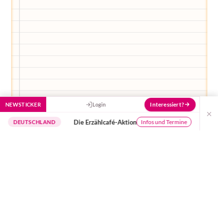
Interessiert?
NEWSTICKER
Login
×
Die Erzählcafé-Aktion
Buchungssy
Infos und Termine
UTSCHLAND