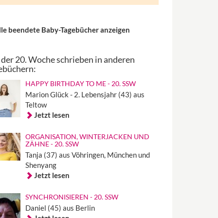
lle beendete Baby-Tagebücher anzeigen
 der 20. Woche schrieben in anderen
ebüchern:
HAPPY BIRTHDAY TO ME - 20. SSW
Marion Glück - 2. Lebensjahr (43) aus
Teltow
Jetzt lesen
ORGANISATION, WINTERJACKEN UND
ZÄHNE - 20. SSW
Tanja (37) aus Vöhringen, München und
Shenyang
Jetzt lesen
SYNCHRONISIEREN - 20. SSW
Daniel (45) aus Berlin