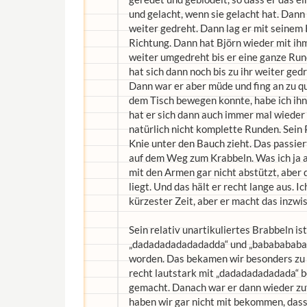
und gelacht, wenn sie gelacht hat. Dann
weiter gedreht. Dann lag er mit seinem 
Richtung. Dann hat Björn wieder mit ihm
weiter umgedreht bis er eine ganze Run
hat sich dann noch bis zu ihr weiter ged
Dann war er aber müde und fing an zu q
dem Tisch bewegen konnte, habe ich ihn
hat er sich dann auch immer mal wieder
natürlich nicht komplette Runden. Sein 
Knie unter den Bauch zieht. Das passiert
auf dem Weg zum Krabbeln. Was ich ja au
mit den Armen gar nicht abstützt, aber 
liegt. Und das hält er recht lange aus. I
kürzester Zeit, aber er macht das inzwi
Sein relativ unartikuliertes Brabbeln
„dadadadadadadadda“ und „babababababa
worden. Das bekamen wir besonders zu hö
recht lautstark mit „dadadadadadada“ b
gemacht. Danach war er dann wieder zuf
haben wir gar nicht mit bekommen, dass 