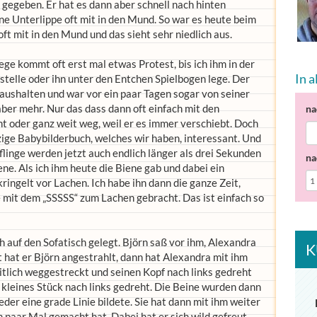
egeben. Er hat es dann aber schnell nach hinten
ne Unterlippe oft mit in den Mund. So war es heute beim
ft mit in den Mund und das sieht sehr niedlich aus.
ge kommt oft erst mal etwas Protest, bis ich ihm in der
In 
 stelle oder ihn unter den Entchen Spielbogen lege. Der
aushalten und war vor ein paar Tagen sogar von seiner
ber mehr. Nur das dass dann oft einfach mit den
na
t oder ganz weit weg, weil er es immer verschiebt. Doch
nzige Babybilderbuch, welches wir haben, interessant. Und
flinge werden jetzt auch endlich länger als drei Sekunden
na
iene. Als ich ihm heute die Biene gab und dabei ein
ringelt vor Lachen. Ich habe ihn dann die ganze Zeit,
mit dem „SSSSS“ zum Lachen gebracht. Das ist einfach so
 auf den Sofatisch gelegt. Björn saß vor ihm, Alexandra
K
t hat er Björn angestrahlt, dann hat Alexandra mit ihm
itlich weggestreckt und seinen Kopf nach links gedreht
kleines Stück nach links gedreht. Die Beine wurden dann
eder eine grade Linie bildete. Sie hat dann mit ihm weiter
n paar Mal gemacht hat. Dabei hat er sich wild gefreut