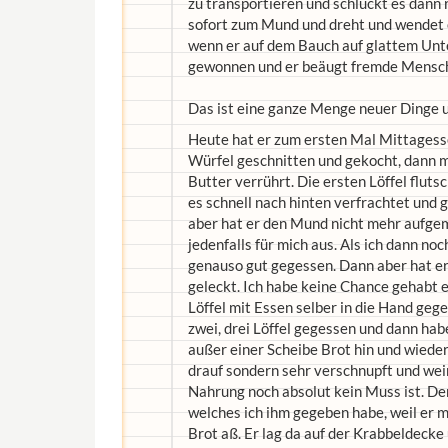
zu transportieren und schluckt es dann r
sofort zum Mund und dreht und wendet es
wenn er auf dem Bauch auf glattem Unte
gewonnen und er beäugt fremde Menschen
Das ist eine ganze Menge neuer Dinge un
Heute hat er zum ersten Mal Mittagesse
Würfel geschnitten und gekocht, dann 
Butter verrührt. Die ersten Löffel flut
es schnell nach hinten verfrachtet und 
aber hat er den Mund nicht mehr aufgem
jedenfalls für mich aus. Als ich dann noc
genauso gut gegessen. Dann aber hat e
geleckt. Ich habe keine Chance gehabt 
Löffel mit Essen selber in die Hand geg
zwei, drei Löffel gegessen und dann habe
außer einer Scheibe Brot hin und wieder
drauf sondern sehr verschnupft und weine
Nahrung noch absolut kein Muss ist. Den
welches ich ihm gegeben habe, weil er m
Brot aß. Er lag da auf der Krabbeldecke