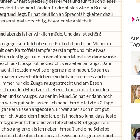
unter. Er hält Spielzeug besser fest und führt auch dieses
 dort in seinen Händen. Er dreht sich wie ein Kreisel,
rgrund liegt. Er hat deutlich an Sprachfähigkeiten dazu
A
 erst mal vorsichtig, bevor er sie anlächelt.
d abends ist er wirklich müde. Und das ist schön!
Aus
n gegessen. Ich habe eine Kartoffel und eine Möhre in
Tag
mit dem Kartoffelstampfer zerstampft und mit etwas
schten richtig gut rein in den offenen Mund und dann wurde
geschluckt. Sogar ohne Gesicht verziehen anfangs. Dann
acht. Trotzdem wollte er gerne mehr haben. So sah es
h mal ein, zwei Löffelchen rein bekam, hat er es auch
r immer nur die Zunge rausgestreckt und am Essen
es ihm in den Mund zu schieben. Dann habe ich ihm den
eben und schwupps, war er im Mund. So hat er dann noch
n wir es gut sein lassen. Ich habe ihm die letzten 2 Tage
 gar kein Essen angeboten. Er war aber auch nicht gut
rlich. Außerdem finde ich, er ist noch so jung, dass feste
 Tag davor hat er eine viertel Scheibe Brot gegessen,
ich so angierte als ich neben ihm saß und eine Scheibe
 und ich habe ihm dann einfach zwischen Zeigefinger und