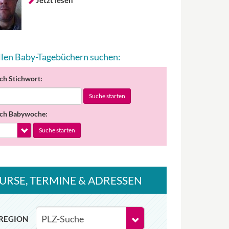
Jetzt lesen
allen Baby-Tagebüchern suchen:
ch Stichwort:
Suche starten
ch Babywoche:
Suche starten
URSE
, TERMINE
& ADRESSEN
REGION