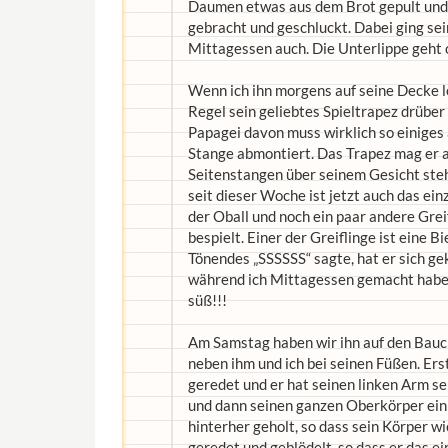
Daumen etwas aus dem Brot gepult und g
gebracht und geschluckt. Dabei ging sei
Mittagessen auch. Die Unterlippe geht o
Wenn ich ihn morgens auf seine Decke le
Regel sein geliebtes Spieltrapez drüber
Papagei davon muss wirklich so einiges 
Stange abmontiert. Das Trapez mag er a
Seitenstangen über seinem Gesicht steh
seit dieser Woche ist jetzt auch das ei
der Oball und noch ein paar andere Grei
bespielt. Einer der Greiflinge ist eine B
Tönendes „SSSSSS“ sagte, hat er sich gek
während ich Mittagessen gemacht habe 
süß!!!
Am Samstag haben wir ihn auf den Bauch
neben ihm und ich bei seinen Füßen. Ers
geredet und er hat seinen linken Arm se
und dann seinen ganzen Oberkörper ein 
hinterher geholt, so dass sein Körper wi
geredet und geblödelt, so dass er das ei