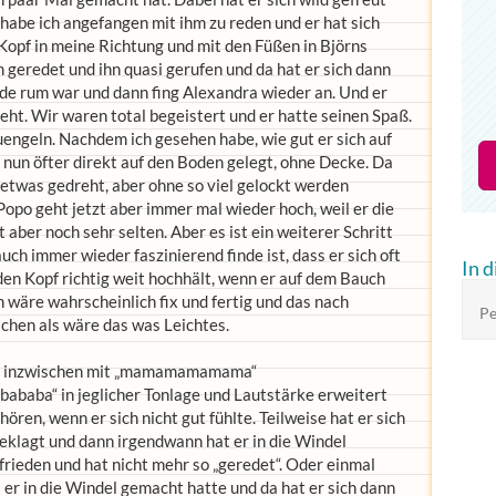
 habe ich angefangen mit ihm zu reden und er hat sich
Kopf in meine Richtung und mit den Füßen in Björns
 geredet und ihn quasi gerufen und da hat er sich dann
de rum war und dann fing Alexandra wieder an. Und er
reht. Wir waren total begeistert und er hatte seinen Spaß.
uengeln. Nachdem ich gesehen habe, wie gut er sich auf
 nun öfter direkt auf den Boden gelegt, ohne Decke. Da
 etwas gedreht, aber ohne so viel gelockt werden
Popo geht jetzt aber immer mal wieder hoch, weil er die
 aber noch sehr selten. Aber es ist ein weiterer Schritt
ch immer wieder faszinierend finde ist, dass er sich oft
In 
den Kopf richtig weit hochhält, wenn er auf dem Bauch
ch wäre wahrscheinlich fix und fertig und das nach
Pe
schen als wäre das was Leichtes.
 ist inzwischen mit „mamamamamama“
baba“ in jeglicher Tonlage und Lautstärke erweitert
ren, wenn er sich nicht gut fühlte. Teilweise hat er sich
eklagt und dann irgendwann hat er in die Windel
rieden und hat nicht mehr so „geredet“. Oder einmal
er in die Windel gemacht hatte und da hat er sich dann