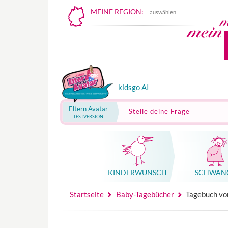
MEINE REGION:
auswählen
kidsgo AI
Eltern Avatar
Stelle deine Frage
TESTVERSION
KINDER­WUNSCH
SCHWAN
Mutterschutz, Elternzeit, Elterngeld
Hebammenpraxe
Beglei
Hebammenpraxe
Begleitung Sc
Babyku
Startseite
Baby-Tagebücher
Tagebuch vo