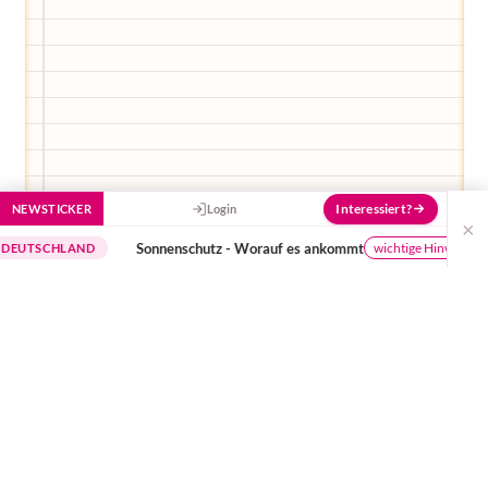
Interessiert?
NEWSTICKER
Login
×
Sonnenschutz - Worauf es ankommt
Di
wichtige Hinweise
HLAND