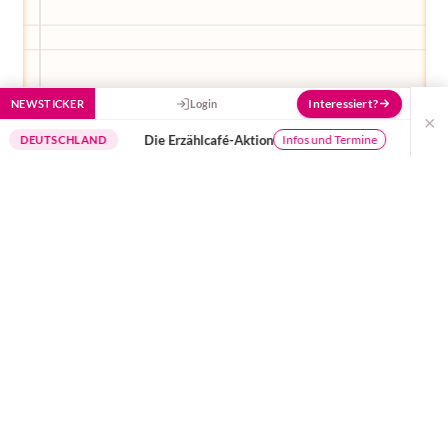
Interessiert?
NEWSTICKER
Login
×
Die Erzählcafé-Aktion
Buchungssyst
Infos und Termine
SCHLAND