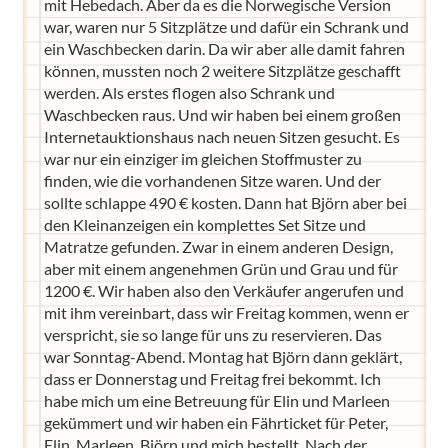
mit Hebedach. Aber da es die Norwegische Version
war, waren nur 5 Sitzplätze und dafür ein Schrank und
ein Waschbecken darin. Da wir aber alle damit fahren
können, mussten noch 2 weitere Sitzplätze geschafft
werden. Als erstes flogen also Schrank und
Waschbecken raus. Und wir haben bei einem großen
Internetauktionshaus nach neuen Sitzen gesucht. Es
war nur ein einziger im gleichen Stoffmuster zu
finden, wie die vorhandenen Sitze waren. Und der
sollte schlappe 490 € kosten. Dann hat Björn aber bei
den Kleinanzeigen ein komplettes Set Sitze und
Matratze gefunden. Zwar in einem anderen Design,
aber mit einem angenehmen Grün und Grau und für
1200 €. Wir haben also den Verkäufer angerufen und
mit ihm vereinbart, dass wir Freitag kommen, wenn er
verspricht, sie so lange für uns zu reservieren. Das
war Sonntag-Abend. Montag hat Björn dann geklärt,
dass er Donnerstag und Freitag frei bekommt. Ich
habe mich um eine Betreuung für Elin und Marleen
gekümmert und wir haben ein Fährticket für Peter,
Elin, Marleen, Björn und mich bestellt. Nach der