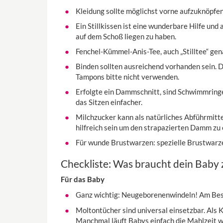
Kleidung sollte möglichst vorne aufzuknöpfen s
Ein Stillkissen ist eine wunderbare Hilfe un
auf dem Schoß liegen zu haben.
Fenchel-Kümmel-Anis-Tee, auch „Stilltee“ gena
Binden sollten ausreichend vorhanden sein.
Tampons bitte nicht verwenden.
Erfolgte ein Dammschnitt, sind Schwimmringe
das Sitzen einfacher.
Milchzucker kann als natürliches Abführmitt
hilfreich sein um den strapazierten Damm zu 
Für wunde Brustwarzen: spezielle Brustwarz
Checkliste: Was braucht dein Baby 
Für das Baby
Ganz wichtig: Neugeborenenwindeln! Am Beste
Moltontücher sind universal einsetzbar. Als 
Manchmal läuft Babys einfach die Mahlzeit 