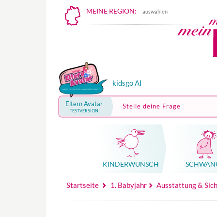
MEINE REGION:
auswählen
kidsgo AI
Eltern Avatar
Stelle deine Frage
TESTVERSION
KINDER­WUNSCH
SCHWAN
Mutterschutz, Elternzeit, Elterngeld
Hebammenpraxe
Beglei
Hebammenpraxe
Begleitung Sc
Babyku
Startseite
1. Babyjahr
Ausstattung & Sich