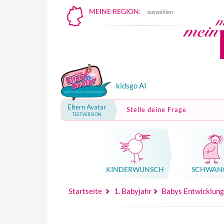
MEINE REGION:
auswählen
kidsgo AI
Eltern Avatar
Stelle deine Frage
TESTVERSION
KINDER­WUNSCH
SCHWAN
Mutterschutz, Elternzeit, Elterngeld
Hebammenpraxe
Beglei
Hebammenpraxe
Begleitung Sc
Babyku
Startseite
1. Babyjahr
Babys Entwicklung