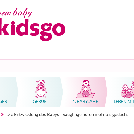
GER
GEBURT
1. BABYJAHR
LEBEN MI
n, Geburtshäuser, Kliniken
tung Schwangerschaft, Geburt oder Familie
n, Geburtshäuser, Kliniken
hwangerschaft & Geburt
rse (Massage, Gebärden, Babykurskonzepte)
Ratgeber Übelkeit Schwangerschaft
Hebammenkunst als Weltkulturerbe
Die Entwicklung des Babys - Säuglinge hören mehr als gedacht