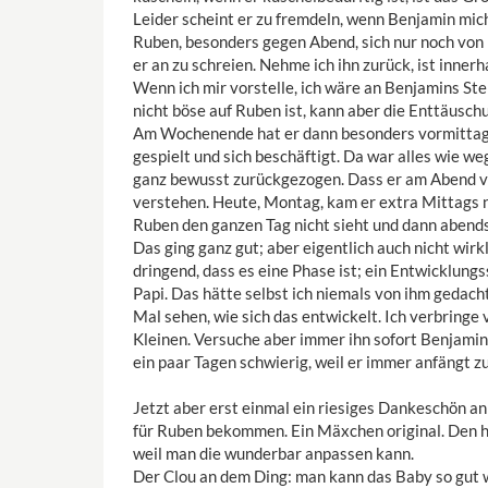
Leider scheint er zu fremdeln, wenn Benjamin mich 
Ruben, besonders gegen Abend, sich nur noch von 
er an zu schreien. Nehme ich ihn zurück, ist innerh
Wenn ich mir vorstelle, ich wäre an Benjamins Stell
nicht böse auf Ruben ist, kann aber die Enttäusch
Am Wochenende hat er dann besonders vormittags,
gespielt und sich beschäftigt. Da war alles wie we
ganz bewusst zurückgezogen. Dass er am Abend vie
verstehen. Heute, Montag, kam er extra Mittags 
Ruben den ganzen Tag nicht sieht und dann abends 
Das ging ganz gut; aber eigentlich auch nicht wirkl
dringend, dass es eine Phase ist; ein Entwicklungss
Papi. Das hätte selbst ich niemals von ihm gedacht,
Mal sehen, wie sich das entwickelt. Ich verbringe
Kleinen. Versuche aber immer ihn sofort Benjamin z
ein paar Tagen schwierig, weil er immer anfängt zu
Jetzt aber erst einmal ein riesiges Dankeschön a
für Ruben bekommen. Ein Mäxchen original. Den hab
weil man die wunderbar anpassen kann.
Der Clou an dem Ding: man kann das Baby so gut wi