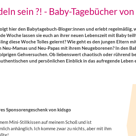
eln sein ?! - Baby-Tagebücher von 
 Folgt hier den Babytagebuch-Bloger:innen und erlebt regelmäßig,
Jede Woche lassen sie euch an ihrer neuen Lebenszeit mit Baby te
sling diese Woche Tolles gelernt? Wie geht es den jungen Eltern m
Neu-Mamas und Neu-Papas mit ihrem Neugeborenen? In den Baby-
olprigen Gehversuchen. Ob liebenswert chaotisch oder rührend bes
authentischen und persönlichen Einblick in das aufregende Leben e
res Sponsorengeschenk von kidsgo
inem Mini-Stillkissen auf meinem Schoß und ist
mlich anhänglich. Ich komme zwar zu nichts, aber mit ihm
ößte!