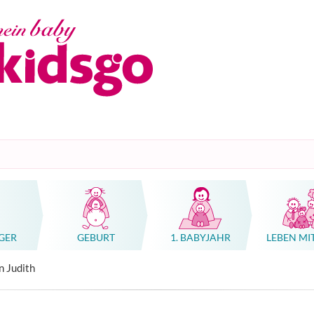
GER
GEBURT
1. BABYJAHR
LEBEN MI
n, Geburtshäuser, Kliniken
tung Schwangerschaft, Geburt oder Familie
n, Geburtshäuser, Kliniken
hwangerschaft & Geburt
rse (Massage, Gebärden, Babykurskonzepte)
Ratgeber Übelkeit Schwangerschaft
Hebammenkunst als Weltkulturerbe
n Judith