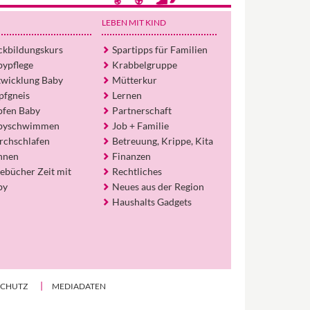
Eltern-Avatar für dich geschaffen!
Egal, welche Frage du hast rund ums
LEBEN MIT KIND
Elternwerden und Elternsein, Kurse, Tipps
und Empfehlungen von Experten.
ckbildungskurs
Spartipps für Familien
bypflege
Krabbelgruppe
Hier bekommst du Antworten!
twicklung Baby
Mütterkur
Hilf uns, den Avatar mit deinen Fragen zu
pfgneis
Lernen
füttern und ihn mit jeder Bewertung ein
pfen Baby
Partnerschaft
Stück besser zu machen!
byschwimmen
Job + Familie
rchschlafen
Betreuung, Krippe, Kita
hnen
Finanzen
ebücher Zeit mit
Rechtliches
by
Neues aus der Region
Haushalts Gadgets
SCHUTZ
MEDIADATEN