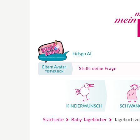
kidsgo AI
Eltern Avatar
Stelle deine Frage
TESTVERSION
KINDER­WUNSCH
SCHWAN
Mutterschutz, Elternzeit, Elterngeld
Hebammenpraxe
Beglei
Hebammenpraxe
Begleitung Sc
Babyku
Startseite
Baby-Tagebücher
Tagebuch vo