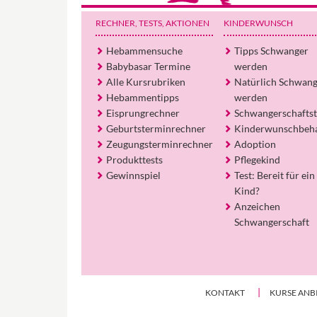
RECHNER, TESTS
, AKTIONEN
KINDERWUNSCH
Hebammensuche
Tipps Schwanger
Babybasar Termine
werden
Alle Kursrubriken
Natürlich Schwan
Hebammentipps
werden
Eisprungrechner
Schwangerschaftst
Geburtsterminrechner
Kinderwunschbeh
Zeugungsterminrechner
Adoption
Produkttests
Pflegekind
Gewinnspiel
Test: Bereit für ein
Kind?
Anzeichen
Schwangerschaft
KONTAKT
KURSE ANB