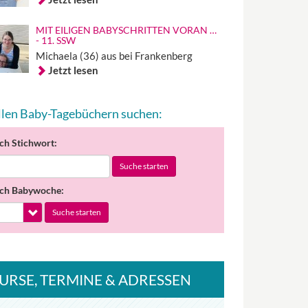
MIT EILIGEN BABYSCHRITTEN VORAN …
- 11. SSW
Michaela (36) aus bei Frankenberg
Jetzt lesen
allen Baby-Tagebüchern suchen:
ch Stichwort:
Suche starten
ch Babywoche:
Suche starten
URSE
, TERMINE
& ADRESSEN