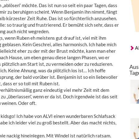
„ablösen“ möchte. Das ist nun so seit ein paar Tagen, dass
mir zu beruhigen scheint. Wenn Benjamin ihn nimmt, fängt
alb kürzester Zeit Ruhe. Das ist so fürchterlich anzusehen.
e: so traurig und frustrierend. Er bemüht sich sehr, dass er
ung auch nicht wegreden.
 wenn Ruben eh meistens gut drauf ist, viel mit ihm
g geblasen. Kein Geschrei, alles harmonisch. Ich habe mich
A
lleicht eher zu der mit der Brust möchte, kann man eher
nach Hause, um eben genau diese langen Phasen, wo er
plötzlich am Start ist, zu vermeiden oder zu reduzieren.
Aus
ich. Keine Ahnung, was da plötzlich los ist… Ich hoffe
Tag
prung, der bald vorüber ist. Benjamin ist so ein liebevoller
 dass er so toll mit Ruben ist.
 verhältnismäßig ganz eindeutig viel mehr Zeit mit dem
u „überlassen“, wenn er da ist. Doch irgendwie ist das seit
 weinen. Oder oft.
n kidsgo! Ich habe von ALVI einen wunderbaren Schlafsack
e ich leider viel zu groß bestellt. Aber das macht nichts,
e nackig hineinlegen. Mit Windel ist natürlich ratsam.