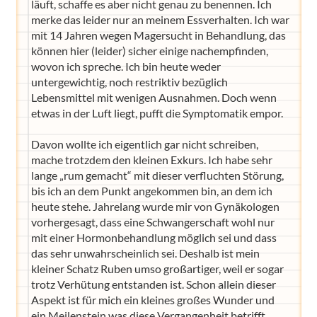
läuft, schaffe es aber nicht genau zu benennen. Ich
merke das leider nur an meinem Essverhalten. Ich war
mit 14 Jahren wegen Magersucht in Behandlung, das
können hier (leider) sicher einige nachempfinden,
wovon ich spreche. Ich bin heute weder
untergewichtig, noch restriktiv bezüglich
Lebensmittel mit wenigen Ausnahmen. Doch wenn
etwas in der Luft liegt, pufft die Symptomatik empor.
Davon wollte ich eigentlich gar nicht schreiben,
mache trotzdem den kleinen Exkurs. Ich habe sehr
lange „rum gemacht“ mit dieser verfluchten Störung,
bis ich an dem Punkt angekommen bin, an dem ich
heute stehe. Jahrelang wurde mir von Gynäkologen
vorhergesagt, dass eine Schwangerschaft wohl nur
mit einer Hormonbehandlung möglich sei und dass
das sehr unwahrscheinlich sei. Deshalb ist mein
kleiner Schatz Ruben umso großartiger, weil er sogar
trotz Verhütung entstanden ist. Schon allein dieser
Aspekt ist für mich ein kleines großes Wunder und
ein Meilenstein was diese Vergangenheit betrifft.