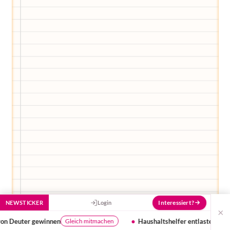
und Empfehlungen von Experten.
Hier bekommst du Antworten!
Hilf uns, den Avatar mit deinen Fragen zu
füttern und ihn mit jeder Bewertung ein
Stück besser zu machen!
Interessiert?
NEWSTICKER
Login
×
Haushaltshelfer entlasten Familien
Webinar Beik
Mehr erfahren