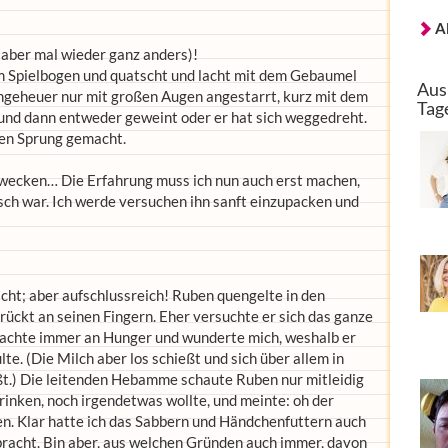
A
 aber mal wieder ganz anders)!
em Spielbogen und quatscht und lacht mit dem Gebaumel
Aus
 Ungeheuer nur mit großen Augen angestarrt, kurz mit dem
Tag
und dann entweder geweint oder er hat sich weggedreht.
gen Sprung gemacht.
n wecken… Die Erfahrung muss ich nun auch erst machen,
lsch war. Ich werde versuchen ihn sanft einzupacken und
cht; aber aufschlussreich! Ruben quengelte in den
rrückt an seinen Fingern. Eher versuchte er sich das ganze
 dachte immer an Hunger und wunderte mich, weshalb er
e. (Die Milch aber los schießt und sich über allem in
ßt.) Die leitenden Hebamme schaute Ruben nur mitleidig
trinken, noch irgendetwas wollte, und meinte: oh der
en. Klar hatte ich das Sabbern und Händchenfuttern auch
racht. Bin aber, aus welchen Gründen auch immer, davon