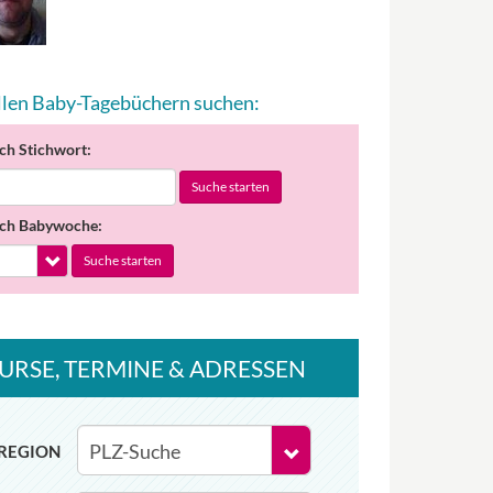
allen Baby-Tagebüchern suchen:
ch Stichwort:
Suche starten
ch Babywoche:
Suche starten
URSE
, TERMINE
& ADRESSEN
REGION