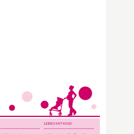
Wir haben Deutschlands ersten
Eltern-Avatar für dich geschaffen!
Egal, welche Frage du hast rund ums
LEBEN MIT KIND
Elternwerden und Elternsein, Kurse, Tipps