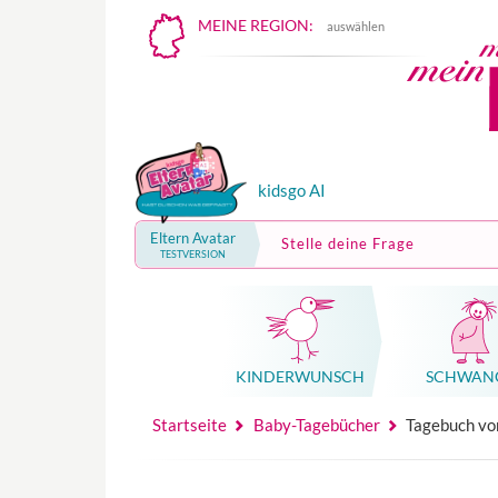
MEINE REGION:
auswählen
kidsgo AI
Eltern Avatar
Stelle deine Frage
TESTVERSION
KINDER­WUNSCH
SCHWAN
Mutterschutz, Elternzeit, Elterngeld
Hebammenpraxe
Beglei
Hebammenpraxe
Begleitung Sc
Babyku
Startseite
Baby-Tagebücher
Tagebuch vo