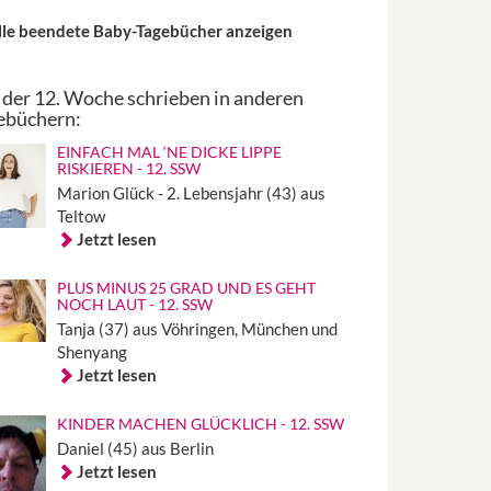
lle beendete Baby-Tagebücher anzeigen
 der 12. Woche schrieben in anderen
ebüchern:
EINFACH MAL ‘NE DICKE LIPPE
RISKIEREN - 12. SSW
Marion Glück - 2. Lebensjahr (43) aus
Teltow
Jetzt lesen
PLUS MINUS 25 GRAD UND ES GEHT
NOCH LAUT - 12. SSW
Tanja (37) aus Vöhringen, München und
Shenyang
Jetzt lesen
KINDER MACHEN GLÜCKLICH - 12. SSW
Daniel (45) aus Berlin
Jetzt lesen