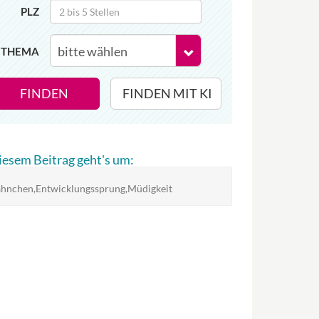
PLZ
THEMA
FINDEN
FINDEN MIT KI
diesem Beitrag geht's um:
hnchen,Entwicklungssprung,Müdigkeit