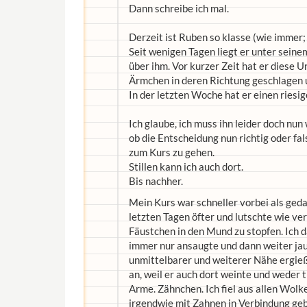
Dann schreibe ich mal.
Derzeit ist Ruben so klasse (wie immer;
Seit wenigen Tagen liegt er unter sein
über ihm. Vor kurzer Zeit hat er diese
Ärmchen in deren Richtung geschlagen 
In der letzten Woche hat er einen riesi
Ich glaube, ich muss ihn leider doch nu
ob die Entscheidung nun richtig oder fa
zum Kurs zu gehen.
Stillen kann ich auch dort.
Bis nachher.
Mein Kurs war schneller vorbei als geda
letzten Tagen öfter und lutschte wie ve
Fäustchen in den Mund zu stopfen. Ich
immer nur ansaugte und dann weiter jault
unmittelbarer und weiterer Nähe ergie
an, weil er auch dort weinte und weder 
Arme. Zähnchen. Ich fiel aus allen Wolk
irgendwie mit Zahnen in Verbindung geb