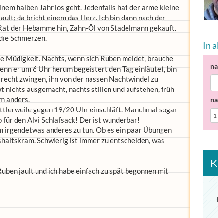
nem halben Jahr los geht. Jedenfalls hat der arme kleine
ult; da bricht einem das Herz. Ich bin dann nach der
 Rat der Hebamme hin, Zahn-Öl von Stadelmann gekauft.
 die Schmerzen.
In 
ie Müdigkeit. Nachts, wenn sich Ruben meldet, brauche
na
enn er um 6 Uhr herum begeistert den Tag einläutet, bin
lrecht zwingen, ihn von der nassen Nachtwindel zu
t nichts ausgemacht, nachts stillen und aufstehen, früh
m anders.
na
mittlerweile gegen 19/20 Uhr einschläft. Manchmal sogar
o für den Alvi Schlafsack! Der ist wunderbar!
m irgendetwas anderes zu tun. Ob es ein paar Übungen
shaltskram. Schwierig ist immer zu entscheiden, was
K
 Ruben jault und ich habe einfach zu spät begonnen mit