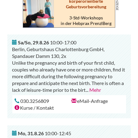
körperorientierte
Geburtsvorbereitung
3-Std-Workshops
in der Hebprax PrenzlBerg
Sa/So
,
29.8.26
10:00-17:00
Berlin, Geburtshaus Charlottenburg GmbH,
Spandauer Damm 130, 2x
Unlike the pregnancy and birth of your first child,
couples who already have one or more children, find it
more difficult during the following pregnancy to
prepare and anticipate the next birth. There is often a
lack of leisure-time prior to the birt
...
Mehr
030.3256809
eMail-Anfrage
Kurse / Kontakt
Mo
,
31.8.26
10:00-12:45