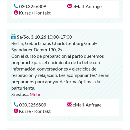
030.3256809
eMail-Anfrage
Kurse / Kontakt
Sa/So
,
3.10.26
10:00-17:00
Berlin, Geburtshaus Charlottenburg GmbH,
Spandauer Damm 130, 2x
Con el curso de preparación al parto queremos
prepararte para el nacimiento de tu bebé con
información, conversaciones y ejercicios de
respiración y relajación. Les acompañantes* serán
preparados para apoyar de forma óptima a la
parturienta.
Si estás
...
Mehr
030.3256809
eMail-Anfrage
Kurse / Kontakt