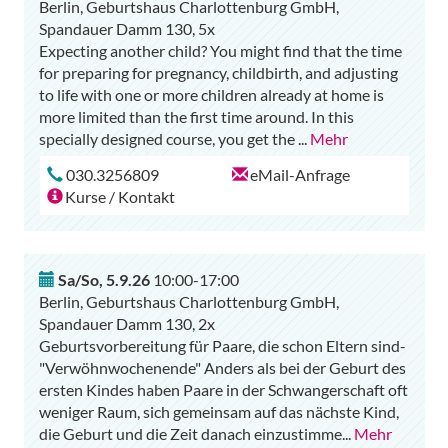
Berlin, Geburtshaus Charlottenburg GmbH,
Spandauer Damm 130, 5x
Expecting another child? You might find that the time
for preparing for pregnancy, childbirth, and adjusting
to life with one or more children already at home is
more limited than the first time around. In this
specially designed course, you get the
...
Mehr
030.3256809
eMail-Anfrage
Kurse / Kontakt
Sa/So
,
5.9.26
10:00-17:00
Berlin, Geburtshaus Charlottenburg GmbH,
Spandauer Damm 130, 2x
Geburtsvorbereitung für Paare, die schon Eltern sind-
"Verwöhnwochenende" Anders als bei der Geburt des
ersten Kindes haben Paare in der Schwangerschaft oft
weniger Raum, sich gemeinsam auf das nächste Kind,
die Geburt und die Zeit danach einzustimme
...
Mehr