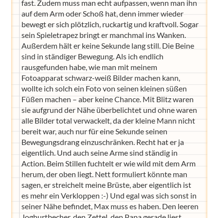
fast. Zudem muss man echt aufpassen, wenn man ihn
auf dem Arm oder Schoß hat, denn immer wieder
bewegt er sich plötzlich, ruckartig und kraftvoll. Sogar
sein Spieletrapez bringt er manchmal ins Wanken.
Außerdem hält er keine Sekunde lang still. Die Beine
sind in ständiger Bewegung. Als ich endlich
rausgefunden habe, wie man mit meinem
Fotoapparat schwarz-weiß Bilder machen kann,
wollte ich solch ein Foto von seinen kleinen süßen
Füßen machen – aber keine Chance. Mit Blitz waren
sie aufgrund der Nähe überbelichtet und ohne waren
alle Bilder total verwackelt, da der kleine Mann nicht
bereit war, auch nur für eine Sekunde seinen
Bewegungsdrang einzuschränken. Recht hat er ja
eigentlich. Und auch seine Arme sind ständig in
Action. Beim Stillen fuchtelt er wie wild mit dem Arm
herum, der oben liegt. Nett formuliert könnte man
sagen, er streichelt meine Brüste, aber eigentlich ist
es mehr ein Verkloppen :-) Und egal was sich sonst in
seiner Nähe befindet, Max muss es haben. Den leeren
Joghurtbecher, den Zettel, den Papa gerade liest,