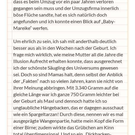
dass es beim Umzug vor ein paar Jahren verloren
gegangen sein muss und der Umzugsfirma innerlich
böse Flüche sandte, hat es sich natürlich doch
angefunden und ich konnte einen Blick auf „Baby-
Mareike“ werfen.
Um ehrlich zu sein, ich sah mit anderthalb deutlich
besser aus als in den Wochen nach der Geburt. Ich
frage mich wirklich, wie meine Mutter all die Jahre die
Illusion Aufrecht erhalten konnte, dass ausgerechnet
ich der schönste Säugling des Universums gewesen
sei. Doch so sind Mamas halt, denn selbst der Anblick
der „Fakten“ nach so vielen Jahren, kann sie nicht von
ihrer Meinung abbringen. Mit 3.340 Gramm auf die
gleiche Länge war ich ganze 750 Gramm leichter bei
der Geburt als Maxl und dennoch hatte ich so
unglaubliche Hängebacken, das er dagegen ausschaut
wie ein Spargeltarzan! Durch diese, nennen wir es mal
ausgeprägte Wangenpartie, hatte mein Kopf die Form
einer Birne; zudem wirkte das Grübchen am Kinn
total überdimensional. Und so ein „Dickbacken-