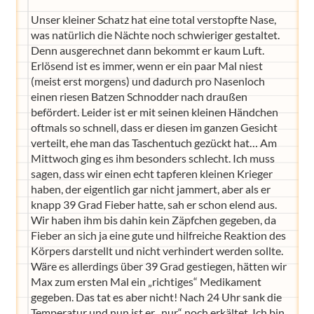
Unser kleiner Schatz hat eine total verstopfte Nase,
was natürlich die Nächte noch schwieriger gestaltet.
Denn ausgerechnet dann bekommt er kaum Luft.
Erlösend ist es immer, wenn er ein paar Mal niest
(meist erst morgens) und dadurch pro Nasenloch
einen riesen Batzen Schnodder nach draußen
befördert. Leider ist er mit seinen kleinen Händchen
oftmals so schnell, dass er diesen im ganzen Gesicht
verteilt, ehe man das Taschentuch gezückt hat… Am
Mittwoch ging es ihm besonders schlecht. Ich muss
sagen, dass wir einen echt tapferen kleinen Krieger
haben, der eigentlich gar nicht jammert, aber als er
knapp 39 Grad Fieber hatte, sah er schon elend aus.
Wir haben ihm bis dahin kein Zäpfchen gegeben, da
Fieber an sich ja eine gute und hilfreiche Reaktion des
Körpers darstellt und nicht verhindert werden sollte.
Wäre es allerdings über 39 Grad gestiegen, hätten wir
Max zum ersten Mal ein „richtiges“ Medikament
gegeben. Das tat es aber nicht! Nach 24 Uhr sank die
Temperatur und nun ist er „nur“ noch erkältet. Ich bin