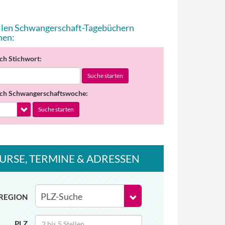
allen Schwangerschaft-Tagebüchern
hen:
ch Stichwort:
Suche starten
ch Schwangerschaftswoche:
Suche starten
URSE
, TERMINE
& ADRESSEN
REGION
PLZ