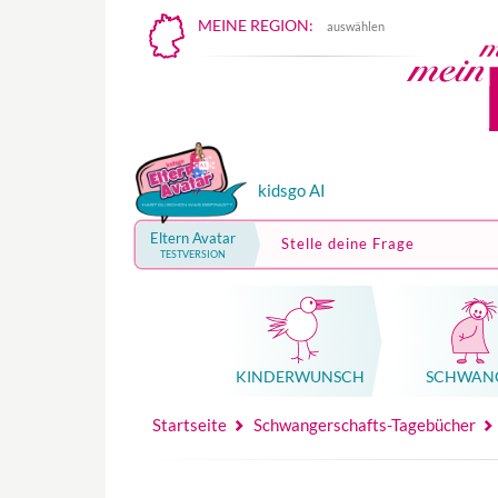
MEINE REGION:
auswählen
kidsgo AI
Eltern Avatar
Stelle deine Frage
TESTVERSION
KINDER­WUNSCH
SCHWAN
Mutterschutz, Elternzeit, Elterngeld
Hebammenpraxe
Beglei
Hebammenpraxe
Begleitung Sc
Babyku
Startseite
Schwangerschafts-Tagebücher