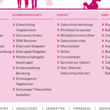
SCHWANGERSCHAFT
GEBURT
BABY
Entwicklung
Geburtsvorbereitung
Rü
Ungeborenes
Kliniktasche packen
Ba
ger
Vornamen finden
Wickeltisch einrichten
En
SSW-Rechner
Geburtsberichte
Ko
est
Elternzeit Ratgeber
Wochenbett
Im
andlung
Elterngeld Ratgeber
Stillen
Ba
Mutterschaftsgeld
Formalitäten
Du
beantragen
Sprüche zur Geburt
Za
Erstausstattung
Test: Welcher
Tag
Beratung
Geburtstyp bist du?
Ba
Schwangeren-
Tagebücher
Schwanger? Newsletter
bestellen!
IETEN
KIDSGO STORY
NEWSLETTER
IMPRESSUM
DATEN