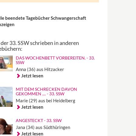
lle beendete Tagebücher Schwangerschaft
nzeigen
 der 33. SSW schrieben in anderen
ebüchern:
DAS WOCHENBETT VORBEREITEN. - 33.
SSW
Anna (36) aus Hitzacker
Jetzt lesen
MIT DEM SCHRECKEN DAVON
GEKOMMEN .... - 33. SSW
Marie (29) aus bei Heidelberg
Jetzt lesen
ANGESTECKT - 33. SSW
Jana (34) aus Südthüringen
Jetzt lesen