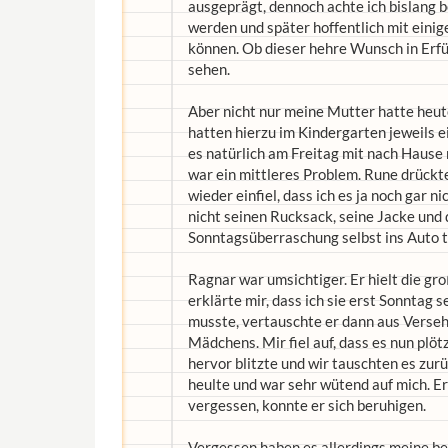
ausgeprägt, dennoch achte ich bislang b
werden und später hoffentlich mit einig
können. Ob dieser hehre Wunsch in Erfül
sehen.
Aber nicht nur meine Mutter hatte heu
hatten hierzu im Kindergarten jeweils ei
es natürlich am Freitag mit nach Hause
war ein mittleres Problem. Rune drückte
wieder einfiel, dass ich es ja noch gar 
nicht seinen Rucksack, seine Jacke und
Sonntagsüberraschung selbst ins Auto t
Ragnar war umsichtiger. Er hielt die g
erklärte mir, dass ich sie erst Sonntag
musste, vertauschte er dann aus Verse
Mädchens. Mir fiel auf, dass es nun plö
hervor blitzte und wir tauschten es zur
heulte und war sehr wütend auf mich. Ers
vergessen, konnte er sich beruhigen.
Vergessen haben es allerdings meine bei