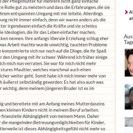
le der Pflegemutter für mehrere nicht ganz einfache
hre Rolle gut zu meistern und dass die Erfahrungen, die sie
A
 ihrem entspannten Umgang mit mir leitete. Allerdings
a
ng nicht immer einfach, denn wir waren anders als die
ter irgendwann einfach die Kräfte und sie schmiss
ie Ideologien, die ihr das Leben einfacher machen,
Aus
ken nennen. Ihre anfangs liberale Erziehung schlug eher
Tag
 was Arbeit machte wurde unwichtig, tauchten Probleme
e konzentrierte sich nur noch auf die Dinge, die ihr Spaß
den Umgang mit ihr schwer. Während ich früher einige
e ich mich nun verraten. Sie war für mich nicht mehr
ls stures Maultier, welches manchmal auch einen
icher weiter geht. Somit habe ich mich immer mehr von
üh äußerst selbständig geworden. Es hat also auch was
hr wichtig, denn meinem jüngeren Bruder ist es im
htig und bereitete mit am Anfang meines Mutterdaseins
en kleinen Kindern nicht in meinem Beruf arbeiten.
ke finanzielle Abhängigkeit von meinem Mann. Daher
er die mangelnden Betreuungsmöglichkeiten für Kinder,
tlerweile ist dieses Abhängigkeitsgefühl nicht mehr so