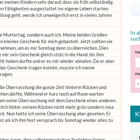
ei meinen Kindern sehr darauf, dass sie früh selbständig
en Fähigkeiten ausgestattet ins eigene Leben starten
lung geht, werde ich unweigerlich erst in vielen Jahren
In 
te Muttertag, sondern auch ich. Meine beiden Großen
suc
n kleines Geschenk für mich gebastelt. Jetzt sollten sie
 nehmen, um es mir Sonntag dann zu überreichen. Dies
na
 mir sein Geschenk gleich stolz in die Hand, bis ihm
nicht haben durfte und er es mir wieder abnahm. Da er aber
 das Geschenk tragen konnte, musste ich meine
na
ragen.
roße Überraschung die ganze Zeit hinterm Rücken und
 sehen dürfte. Während er kurz noch auf Rune warten
hen seine Überraschung mit dem Geschenk eines anderen
tzlich hinter seinem Rücken nicht mehr grün sondern rosa
K
ück. Nun hatte ich seine Überraschung aber gesehen. Er
t als ich ihm fest versprach bis Sonntag wieder alles zu
den Jungs. Ihre selbstgebastelten Teelichter liegen