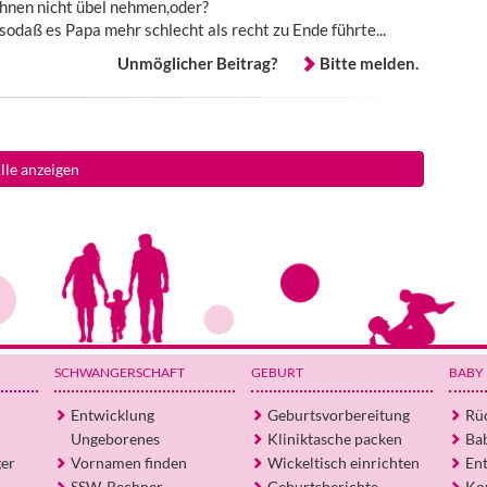
n Ihnen nicht übel nehmen,oder?
sodaß es Papa mehr schlecht als recht zu Ende führte...
Unmöglicher Beitrag?
Bitte melden.
lle anzeigen
SCHWANGERSCHAFT
GEBURT
BABY
Entwicklung
Geburtsvorbereitung
Rü
Ungeborenes
Kliniktasche packen
Ba
ger
Vornamen finden
Wickeltisch einrichten
En
SSW-Rechner
Geburtsberichte
Ko