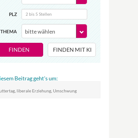
PLZ
THEMA
FINDEN
FINDEN MIT KI
diesem Beitrag geht's um:
ttertag, liberale Erziehung, Umschwung