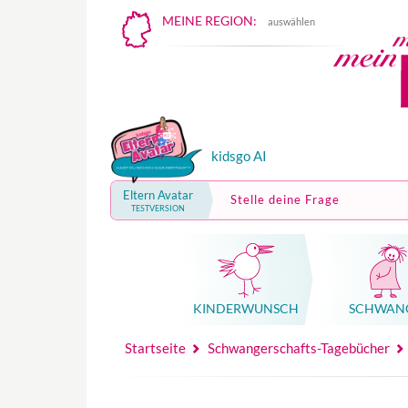
MEINE REGION:
auswählen
kidsgo AI
Eltern Avatar
Stelle deine Frage
TESTVERSION
KINDER­WUNSCH
SCHWAN
Mutterschutz, Elternzeit, Elterngeld
Hebammenpraxe
Beglei
Hebammenpraxe
Begleitung Sc
Babyku
Startseite
Schwangerschafts-Tagebücher