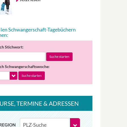
allen Schwangerschaft-Tagebüchern
hen:
ch Stichwort:
Suche starten
ch Schwangerschaftswoche:
Suche starten
URSE
, TERMINE
& ADRESSEN
REGION