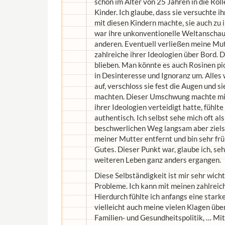
schon im Alter von 25 Jahren in die Rol
Kinder. Ich glaube, dass sie versuchte i
mit diesen Kindern machte, sie auch zu
war ihre unkonventionelle Weltanschauu
anderen. Eventuell verließen meine Mut
zahlreiche ihrer Ideologien über Bord. D
blieben. Man könnte es auch Rosinen pic
in Desinteresse und Ignoranz um. Alles
auf, verschloss sie fest die Augen und si
machten. Dieser Umschwung machte mir 
ihrer Ideologien verteidigt hatte, fühlt
authentisch. Ich selbst sehe mich oft a
beschwerlichen Weg langsam aber ziels
meiner Mutter entfernt und bin sehr fr
Gutes. Dieser Punkt war, glaube ich, se
weiteren Leben ganz anders ergangen.
Diese Selbständigkeit ist mir sehr wic
Probleme. Ich kann mit meinen zahlreich
Hierdurch fühlte ich anfangs eine star
vielleicht auch meine vielen Klagen üb
Familien- und Gesundheitspolitik, … Mit