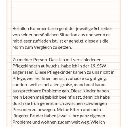
Bei allen Kommentaren geht der jeweilige Schreiber
Wir haben Deutschlands ersten
Eltern-Avatar für dich geschaffen!
von seiner persönlichen Situation aus und wenn er
mit dieser zufrieden ist, ist er geneigt, diese als die
Egal, welche Frage du hast rund ums
Norm zum Vergleich zu setzen.
Elternwerden und Elternsein, Kurse, Tipps
und Empfehlungen von Experten.
Zu meiner Person. Dass ich mit verschiedenen
Hier bekommst du Antworten!
Pflegekindern aufwuchs, habe ich in der 19. SSW
Hilf uns, den Avatar mit deinen Fragen zu
angerissen. Diese Pflegekinder kamen zu uns nicht in
füttern und ihn mit jeder Bewertung ein
Pflege, weil es ihnen bei sich zuhause so gut ging,
Stück besser zu machen!
sondern weil es bei allen große, manchmal kaum
aussprechbare Probleme gab. Diese Kinder haben
mein Leben maßgeblich beeinflusst, denn ich habe
durch sie früh gelernt mich zwischen schwierigen
Personen zu bewegen. Meine Eltern und mein
jüngerer Bruder haben jeweils ihre ganz eigenen
Probleme und wohnen zudem weit weg. Wie ich