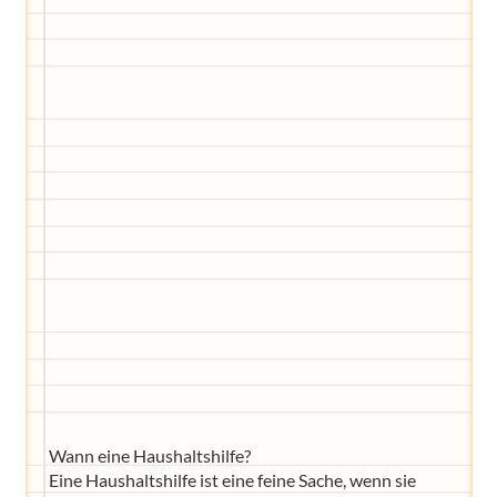
Wir haben Deutschlands ersten
Eltern-Avatar für dich geschaffen!
Egal, welche Frage du hast rund ums
Elternwerden und Elternsein, Kurse, Tipps
und Empfehlungen von Experten.
Hier bekommst du Antworten!
Hilf uns, den Avatar mit deinen Fragen zu
füttern und ihn mit jeder Bewertung ein
Stück besser zu machen!
Wann eine Haushaltshilfe?
Eine Haushaltshilfe ist eine feine Sache, wenn sie