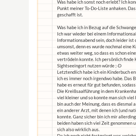
Was habe ich sonst noch erlebt? Ich ko
Punkt meiner To-Do-Liste anhaken. Das 
geschafft ist.
Was habe ich in Bezug auf die Schwange
Ich war wieder bei einem Informationsa
Informationsabend sein, doch leider ist 
umsonst, denn es wurde nochmal eine K
etwas weiter weg, so dass es schon ein
vertrödeln konnte. Ich persönlich finde 
Sightseeingort nutzen würde ;-D
Letztendlich habe ich ein Kinderbuch ent
ich es immer noch irgendwo habe. Das Bu
habe es erneut für gut befunden, sodass
Die Kreißsaalführung in dem Krankenhau
viel kleiner und so konnte man sich viel
bin auch der Meinung, dass es diesmal
ein anderer Arzt, mit denen ich (und n
konnte. Ganz sicher bin ich mir allerding
beiden haben sich viel Zeit genommen un
sich also wirklich aus.
Da ich noch nicht festgelegt war, welche 