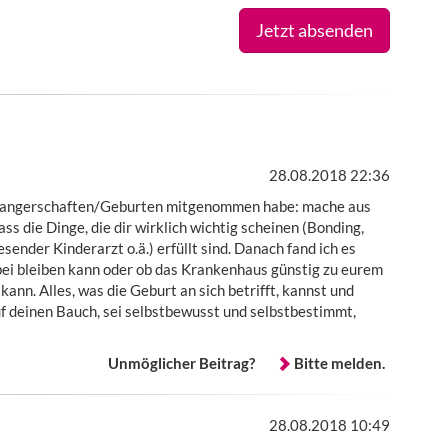
Jetzt absenden
28.08.2018 22:36
chwangerschaften/Geburten mitgenommen habe: mache aus
s die Dinge, die dir wirklich wichtig scheinen (Bonding,
ender Kinderarzt o.ä.) erfüllt sind. Danach fand ich es
bei bleiben kann oder ob das Krankenhaus günstig zu eurem
ann. Alles, was die Geburt an sich betrifft, kannst und
uf deinen Bauch, sei selbstbewusst und selbstbestimmt,
Unmöglicher Beitrag?
Bitte melden.
28.08.2018 10:49