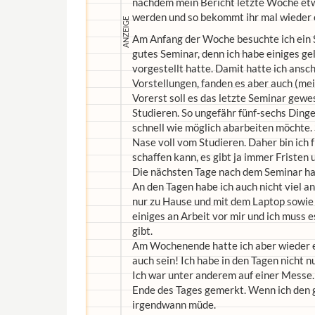
nachdem mein Bericht letzte Woche etwas
werden und so bekommt ihr mal wieder e
Am Anfang der Woche besuchte ich ein 
gutes Seminar, denn ich habe einiges gel
vorgestellt hatte. Damit hatte ich ansc
Vorstellungen, fanden es aber auch (meis
Vorerst soll es das letzte Seminar gew
Studieren. So ungefähr fünf-sechs Dinge
schnell wie möglich abarbeiten möchte.
Nase voll vom Studieren. Daher bin ich f
schaffen kann, es gibt ja immer Fristen 
Die nächsten Tage nach dem Seminar hab
An den Tagen habe ich auch nicht viel an
nur zu Hause und mit dem Laptop sowie e
einiges an Arbeit vor mir und ich muss
gibt.
Am Wochenende hatte ich aber wieder ei
auch sein! Ich habe in den Tagen nicht 
Ich war unter anderem auf einer Messe.
Ende des Tages gemerkt. Wenn ich den 
irgendwann müde.