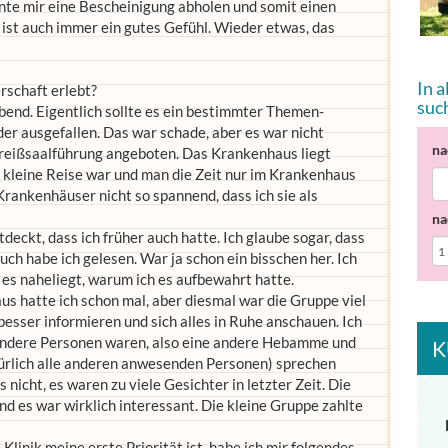
nnte mir eine Bescheinigung abholen und somit einen
ist auch immer ein gutes Gefühl. Wieder etwas, das
In 
rschaft erlebt?
suc
bend. Eigentlich sollte es ein bestimmter Themen-
der ausgefallen. Das war schade, aber es war nicht
na
reißsaalführung angeboten. Das Krankenhaus liegt
e kleine Reise war und man die Zeit nur im Krankenhaus
Krankenhäuser nicht so spannend, dass ich sie als
na
deckt, dass ich früher auch hatte. Ich glaube sogar, dass
ch habe ich gelesen. War ja schon ein bisschen her. Ich
 es naheliegt, warum ich es aufbewahrt hatte.
s hatte ich schon mal, aber diesmal war die Gruppe viel
 besser informieren und sich alles in Ruhe anschauen. Ich
 andere Personen waren, also eine andere Hebamme und
K
atürlich alle anderen anwesenden Personen) sprechen
s nicht, es waren zu viele Gesichter in letzter Zeit. Die
d es war wirklich interessant. Die kleine Gruppe zahlte
Klinik meine erste Priorität ist, habe ich mir folgendes