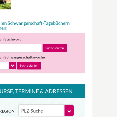
allen Schwangerschaft-Tagebüchern
hen:
ch Stichwort:
Suche starten
ch Schwangerschaftswoche:
Suche starten
URSE
, TERMINE
& ADRESSEN
REGION