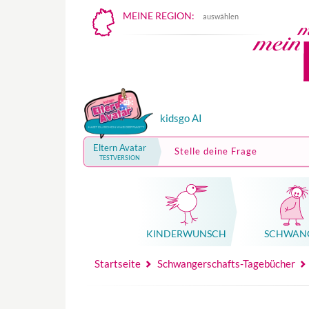
MEINE REGION:
auswählen
kidsgo AI
Eltern Avatar
Stelle deine Frage
TESTVERSION
KINDER­WUNSCH
SCHWAN
Mutterschutz, Elternzeit, Elterngeld
Hebammenpraxe
Beglei
Hebammenpraxe
Begleitung Sc
Babyku
Startseite
Schwangerschafts-Tagebücher