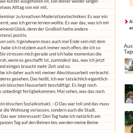
 kürzer ausgefallen ist, soll dieser wieder länger
twas Alltag von mir mit.
Seminar zu kreativen Moderationstechniken. Es war ein
A
ernt, was ich gerne lernen wollte. Es war das, was ich mir
a
heinend Glück, denn der Großteil hatte andere
tens) positiv.
esen sein. Irgendwann muss auch mal Ende sein mit dem
Aus
 habe ich trotzdem auch immer noch offen, die ich so
Tag
 Sie stressen mich gerade und ich habe momentan die
roh, wenn es geschafft ist, zumindest das, was ich jetzt
und einiges braucht mehr Zeit und so.
e ich daher auch mit meiner Abschlussarbeit verbracht.
deres gesehen. Das heißt, ich war tatsächlich eigentlich
in bisschen Hausarbeit beschäftigt. Es liegt noch
 es unbedingt fertigbekommen. Mal sehen, was das noch
n bisschen Sozialkontakt. :-D Das war toll und das muss
nur die Wohnung verlassen, sondern auch die Stadt.
 Das war interessant! Den Tag habe ich natürlich am
ganzen Tag auf den Beinen bin, werden meine Beine