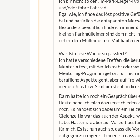
Ich bin nicht so der „im-Park-Lieger-Typ“
und/oder fahre Fahrrad.
Egal wie, ich finde das löst positive G
bei und natürlich die entspannten Mens
Besonders beachtlich finde ich immer di
kleinen Parkmülleimer sind dem nicht i
neben dem Mülleimer ein Müllhaufen en
Was ist diese Woche so passiert?
Ich hatte verschiedene Treffen, die beru
Mentorin fest, mit der ich mehr oder 
Mentoring-Programm gehört für mich in d
berufliche Aspekte geht, aber auf Frei
meinen Jobs bzw. Studium steht, indirekt
Dann hatte ich noch ein Gespräch über 
Heute habe ich mich dazu entschieden, 
noch. Es handelt sich dabei um ein Teilz
Gleichzeitig war das auch der Aspekt, 
habe. Hätten sie aber auf Vollzeit best
für mich. Es ist nun auch so, dass die 
entgegen zu neigen scheinen, so dass au