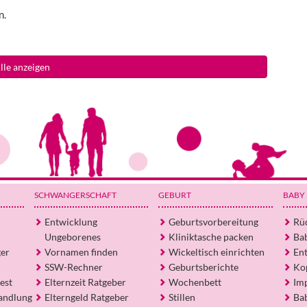
n.
lle anzeigen
SCHWANGERSCHAFT
GEBURT
BABY
Entwicklung
Geburtsvorbereitung
Rü
Ungeborenes
Kliniktasche packen
Ba
ger
Vornamen finden
Wickeltisch einrichten
En
SSW-Rechner
Geburtsberichte
Ko
est
Elternzeit Ratgeber
Wochenbett
Im
andlung
Elterngeld Ratgeber
Stillen
Ba