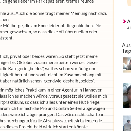
, ich gehe lieber im Park spazieren, treffe Freunde
efühle aus. Auch die Sonne trägt meiner Meinung nach dazu
chen.
A
e Müllberge, die am Ende leider oft liegenbleiben. Die
a
mmer gewachsen, so dass diese oft überquellen oder
tsteht.
Aus
Tag
flich, privat oder beides waren. So steht jetzt meine
weniger bis Oktober zusammenarbeiten werde. Dieses
ie Kategorie „beides“, weil es schon vorläufig um
willigkeit beruht und somit nicht im Zusammenhang mit
 aber natürlich schon irgendwie, deshalb „beides“.
ein mögliches Praktikum in einer Agentur in Hannover.
dass ich es machen würde, vorausgesetzt sie wollen mich
eitpraktikum, so dass ich alles unter einen Hut kriege.
warum ich für mich die Pro und Contra Seiten abgewogen
änden, wäre ich abgesprungen. Das wäre nicht schaffbar
Vorbesprechungen für die Abschlussarbeit sich dem Ende
ch dieses Projekt bald wirklich starten könnte.