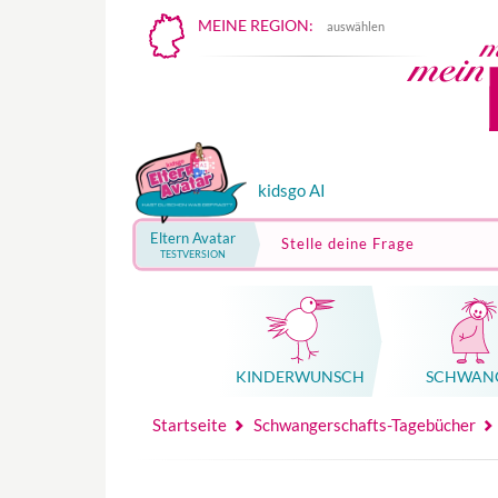
MEINE REGION:
auswählen
kidsgo AI
Eltern Avatar
Stelle deine Frage
TESTVERSION
KINDER­WUNSCH
SCHWAN
Mutterschutz, Elternzeit, Elterngeld
Hebammenpraxe
Beglei
Hebammenpraxe
Begleitung Sc
Babyku
Startseite
Schwangerschafts-Tagebücher