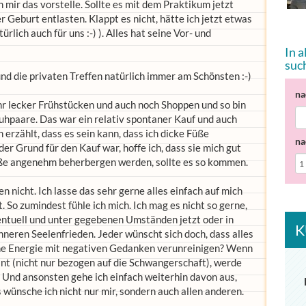
h mir das vorstelle. Sollte es mit dem Praktikum jetzt
er Geburt entlasten. Klappt es nicht, hätte ich jetzt etwas
rlich auch für uns :-) ). Alles hat seine Vor- und
In 
suc
t und die privaten Treffen natürlich immer am Schönsten :-)
na
r lecker Frühstücken und auch noch Shoppen und so bin
huhpaare. Das war ein relativ spontaner Kauf und auch
h erzählt, dass es sein kann, dass ich dicke Füße
na
 Grund für den Kauf war, hoffe ich, dass sie mich gut
ße angenehm beherbergen werden, sollte es so kommen.
n nicht. Ich lasse das sehr gerne alles einfach auf mich
So zumindest fühle ich mich. Ich mag es nicht so gerne,
entuell und unter gegebenen Umständen jetzt oder in
K
nneren Seelenfrieden. Jeder wünscht sich doch, dass alles
eine Energie mit negativen Gedanken verunreinigen? Wenn
ant (nicht nur bezogen auf die Schwangerschaft), werde
 Und ansonsten gehe ich einfach weiterhin davon aus,
 wünsche ich nicht nur mir, sondern auch allen anderen.