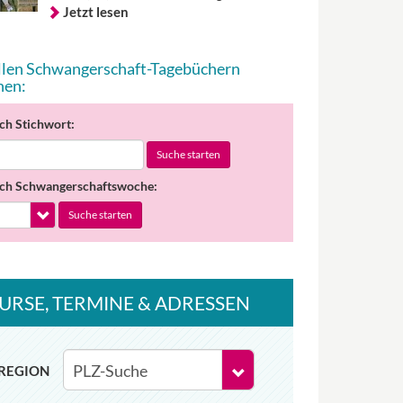
Jetzt lesen
allen Schwangerschaft-Tagebüchern
hen:
ch Stichwort:
Suche starten
ch Schwangerschaftswoche:
Suche starten
URSE
, TERMINE
& ADRESSEN
REGION