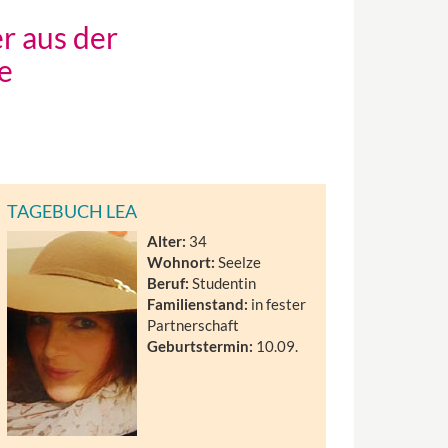
er aus der
e
TAGEBUCH LEA
Alter:
34
Wohnort:
Seelze
Beruf:
Studentin
Familienstand:
in fester
Partnerschaft
Geburtstermin:
10.09.