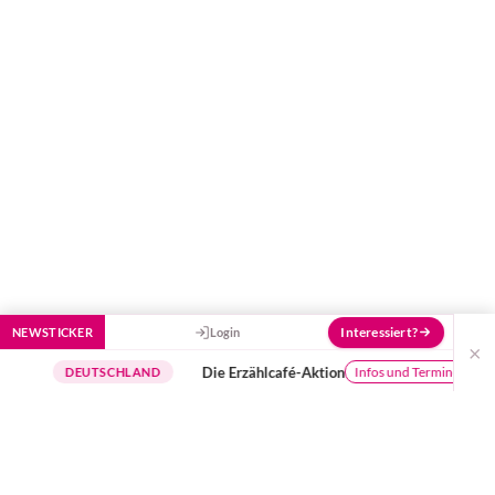
Stück besser zu machen!
Interessiert?
NEWSTICKER
Login
×
Die Erzählcafé-Aktion
Bu
Infos und Termine
DEUTSCHLAND