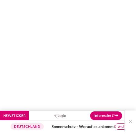
Hier bekommst du Antworten!
Hilf uns, den Avatar mit deinen Fragen zu
füttern und ihn mit jeder Bewertung ein
Stück besser zu machen!
Interessiert?
NEWSTICKER
Login
×
Sonnenschutz - Worauf es ankommt
wichtige Hinweise
DEUTSCHLAND