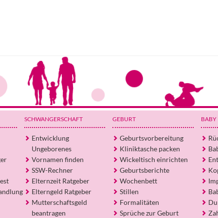
SCHWANGERSCHAFT
GEBURT
BABY
Entwicklung
Geburtsvorbereitung
Rü
Ungeborenes
Kliniktasche packen
Ba
ger
Vornamen finden
Wickeltisch einrichten
En
SSW-Rechner
Geburtsberichte
Ko
est
Elternzeit Ratgeber
Wochenbett
Im
andlung
Elterngeld Ratgeber
Stillen
Ba
Mutterschaftsgeld
Formalitäten
Du
beantragen
Sprüche zur Geburt
Za