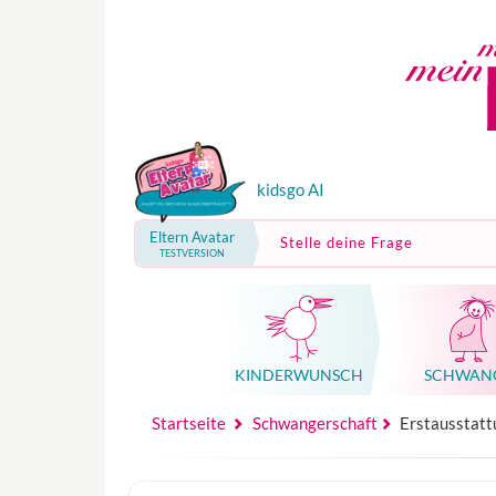
kidsgo AI
Eltern Avatar
Stelle deine Frage
TESTVERSION
KINDER­WUNSCH
SCHWAN
Mutterschutz, Elternzeit, Elterngeld
Hebammenpraxe
Beglei
Hebammenpraxe
Begleitung Sc
Babyku
Startseite
Schwangerschaft
Erstausstattu