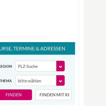
URSE
, TERMINE
& ADRESSEN
REGION
THEMA
FINDEN
FINDEN MIT KI