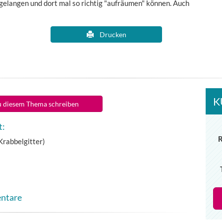
 gelangen und dort mal so richtig "aufräumen" können. Auch
Drucken
K
 diesem Thema schreiben
t:
(Krabbelgitter)
entare