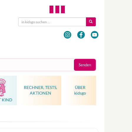
Senden
RECHNER, TESTS,
ÜBER
AKTIONEN
kidsgo
T KIND
Hebammenkunst als Weltkulturerbe