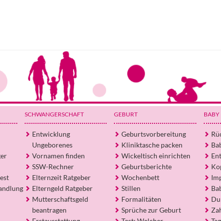
SCHWANGERSCHAFT
GEBURT
BABY
Entwicklung
Geburtsvorbereitung
Rü
Ungeborenes
Kliniktasche packen
Ba
ger
Vornamen finden
Wickeltisch einrichten
En
SSW-Rechner
Geburtsberichte
Ko
est
Elternzeit Ratgeber
Wochenbett
Im
andlung
Elterngeld Ratgeber
Stillen
Ba
Mutterschaftsgeld
Formalitäten
Du
beantragen
Sprüche zur Geburt
Za
Erstausstattung
Test: Welcher
Tag