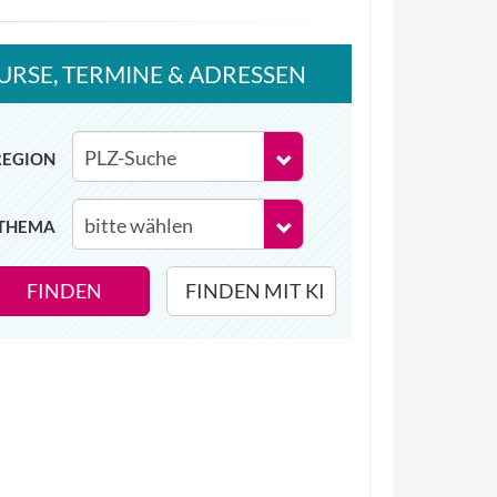
URSE
, TERMINE
& ADRESSEN
REGION
THEMA
FINDEN
FINDEN MIT KI