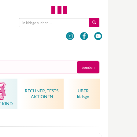
Senden
RECHNER, TESTS,
ÜBER
AKTIONEN
kidsgo
T KIND
Hebammenkunst als Weltkulturerbe