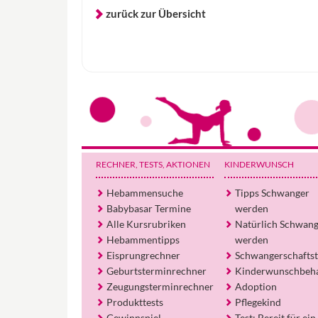
zurück zur Übersicht
RECHNER, TESTS
, AKTIONEN
KINDERWUNSCH
Hebammensuche
Tipps Schwanger
Babybasar Termine
werden
Alle Kursrubriken
Natürlich Schwan
Hebammentipps
werden
Eisprungrechner
Schwangerschaftst
Geburtsterminrechner
Kinderwunschbeh
Zeugungsterminrechner
Adoption
Produkttests
Pflegekind
Gewinnspiel
Test: Bereit für ein