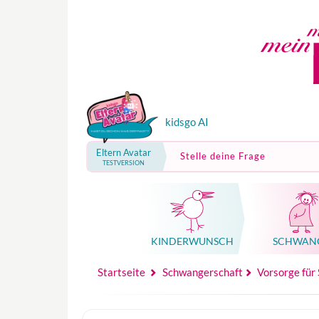
kidsgo AI
Eltern Avatar
Stelle deine Frage
TESTVERSION
KINDER­WUNSCH
SCHWAN
Mutterschutz, Elternzeit, Elterngeld
Hebammenpraxe
Beglei
Hebammenpraxe
Begleitung Sc
Babyku
Startseite
Schwangerschaft
Vorsorge für