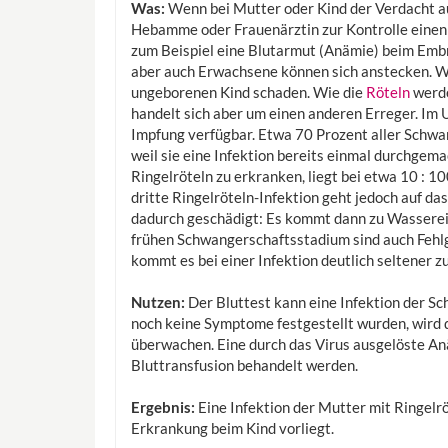
Was:
Wenn bei Mutter oder Kind der Verdacht auf
Hebamme oder Frauenärztin zur Kontrolle einen 
zum Beispiel eine Blutarmut (Anämie) beim Embry
aber auch Erwachsene können sich anstecken. 
ungeborenen Kind schaden. Wie die
Röteln
werde
handelt sich aber um einen anderen Erreger. Im 
Impfung verfügbar. Etwa 70 Prozent aller Schw
weil sie eine Infektion bereits einmal durchgema
Ringelröteln zu erkranken, liegt bei etwa 10 : 
dritte Ringelröteln-Infektion geht jedoch auf das
dadurch geschädigt: Es kommt dann zu Wasserein
frühen Schwangerschaftsstadium sind auch Fehl
kommt es bei einer Infektion deutlich seltener z
Nutzen:
Der Bluttest kann eine Infektion der Sc
noch keine Symptome festgestellt wurden, wird d
überwachen. Eine durch das Virus ausgelöste An
Bluttransfusion behandelt werden.
Ergebnis:
Eine Infektion der Mutter mit Ringelrö
Erkrankung beim Kind vorliegt.