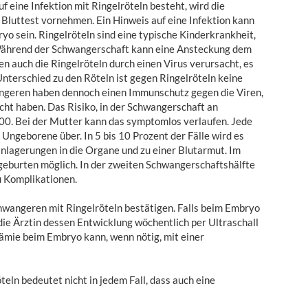
 eine Infektion mit Ringelröteln besteht, wird die
Bluttest vornehmen. Ein Hinweis auf eine Infektion kann
o sein. Ringelröteln sind eine typische Kinderkrankheit,
Während der Schwangerschaft kann eine Ansteckung dem
n auch die Ringelröteln durch einen Virus verursacht, es
Unterschied zu den Röteln ist gegen Ringelröteln keine
angeren haben dennoch einen Immunschutz gegen die Viren,
cht haben. Das Risiko, in der Schwangerschaft an
1000. Bei der Mutter kann das symptomlos verlaufen. Jede
 Ungeborene über. In 5 bis 10 Prozent der Fälle wird es
lagerungen in die Organe und zu einer Blutarmut. Im
geburten möglich. In der zweiten Schwangerschaftshälfte
u Komplikationen.
hwangeren mit Ringelröteln bestätigen. Falls beim Embryo
ie Ärztin dessen Entwicklung wöchentlich per Ultraschall
ämie beim Embryo kann, wenn nötig, mit einer
teln bedeutet nicht in jedem Fall, dass auch eine