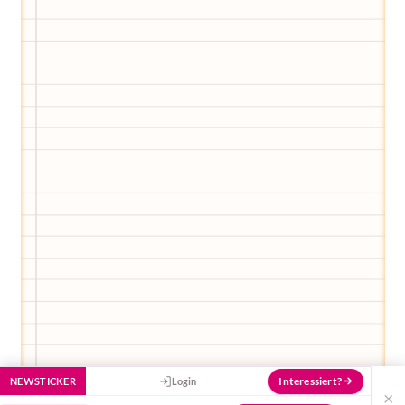
Elternwerden und Elternsein, Kurse, Tipps
und Empfehlungen von Experten.
Hier bekommst du Antworten!
Hilf uns, den Avatar mit deinen Fragen zu
füttern und ihn mit jeder Bewertung ein
Stück besser zu machen!
Interessiert?
NEWSTICKER
Login
×