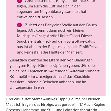
Anschließend das Baby auf die linke Seite
legen, um auch die Luft, die sich in der
sogenannten Magenblase gesammelt hat,
entweichen zu lassen.
Zuletzt das Baby eine Weile auf den Bauch
legen. „Oft kommt dann noch ein kleiner
Milchspuck“, sagt Ärztin Ulrike Gillert.Dieser
Spuck sieht als Fleck auf dem Sofa oft gewaltig
aus, ist aber in der Regel maximal ein Esslöffel voll
und keinesfalls die Hälfte der Mahlzeit.
Zusätzlich könnten die Eltern den von Blähungen
geplagten Babys Kümmelzäpfchen geben. „Ein oder
ein halbes Zäpfchen in 24 Stunden.“ Alternativ lindert
Kümmelöl – im Uhrzeigersinn auf das Bäuchlein
massiert – oder die Beinchen anheben und im
Uhrzeigersinn kreisen.
Und wie lautet Mama Annikas Tipp? „Bei meiner kleinen
Maus ist Tragen das Einzige, was gerade hilft.“ Auch Regine
Gresens, Hebamme und Still- und Laktationsberaterin,