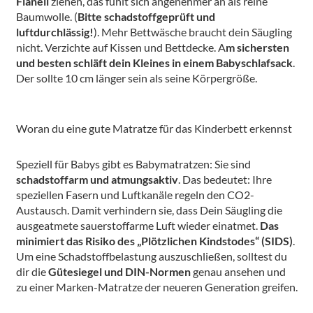
Flanell
ziehen, das fühlt sich angenehmer an als reine
Baumwolle. (
Bitte schadstoffgeprüft und
luftdurchlässig!
). Mehr Bettwäsche braucht dein Säugling
nicht. Verzichte auf Kissen und Bettdecke. A
m sichersten
und besten schläft dein Kleines in einem Babyschlafsack
.
Der sollte 10 cm länger sein als seine Körpergröße.
Woran du eine gute Matratze für das Kinderbett erkennst
Speziell für Babys gibt es Babymatratzen: Sie sind
schadstoffarm und atmungsaktiv
. Das bedeutet: Ihre
speziellen Fasern und Luftkanäle regeln den CO2-
Austausch. Damit verhindern sie, dass Dein Säugling die
ausgeatmete sauerstoffarme Luft wieder einatmet.
Das
minimiert das Risiko des „Plötzlichen Kindstodes“ (SIDS)
.
Um eine Schadstoffbelastung auszuschließen, solltest du
dir die
Gütesiegel und DIN-Normen
genau ansehen und
zu einer Marken-Matratze der neueren Generation greifen.