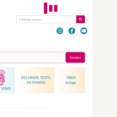
Senden
RECHNER, TESTS,
ÜBER
AKTIONEN
kidsgo
T KIND
Hebammenkunst als Weltkulturerbe