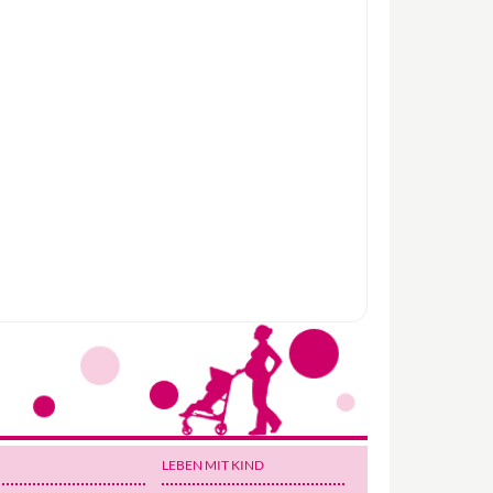
Wir haben Deutschlands ersten
Eltern-Avatar für dich geschaffen!
Egal, welche Frage du hast rund ums
LEBEN MIT KIND
Elternwerden und Elternsein, Kurse, Tipps