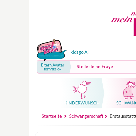
kidsgo AI
Eltern Avatar
Stelle deine Frage
TESTVERSION
KINDER­WUNSCH
SCHWAN
Mutterschutz, Elternzeit, Elterngeld
Hebammenpraxe
Beglei
Hebammenpraxe
Begleitung Sc
Babyku
Startseite
Schwangerschaft
Erstausstattu