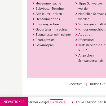
Hebammensuche
Tipps Schwanger
Babybasar Termine
werden
Alle Kursrubriken
Natürlich Schwan
Hebammentipps
werden
Eisprungrechner
Schwangerschaftst
Geburtsterminrechner
Kinderwunschbeh
Zeugungsterminrechner
Adoption
Produkttests
Pflegekind
Gewinnspiel
Test: Bereit für ein
Kind?
Anzeichen
Schwangerschaft
KONTAKT
KURSE ANB
 bei kidsgo
NEWSTICKER
Thule Chariot - Stil trifft auf Funktion
Hier lesen
Meh