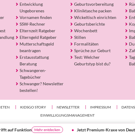
Entwicklung
Geburtsvorbereitung
Rü
Ungeborenes
Kliniktasche packen
Ba
ger
Vornamen finden
Wickeltisch einrichten
En
SSW-Rechner
Geburtsberichte
Ko
est
Elternzeit Ratgeber
Wochenbett
Im
andlung
Elterngeld Ratgeber
Stillen
Ba
Mutterschaftsgeld
Formalitäten
Du
beantragen
Sprüche zur Geburt
Za
Erstausstattung
Test: Welcher
Tag
Beratung
Geburtstyp bist du?
Ba
Schwangeren-
Tagebücher
Schwanger? Newsletter
bestellen!
IETEN
KIDSGO STORY
NEWSLETTER
IMPRESSUM
DATEN
EINWILLIGUNGSMANAGEMENT
© kidsgo 2026
Jetzt Premium-Kraxe von Deuter gewinnen
r entdecken
Gleich m