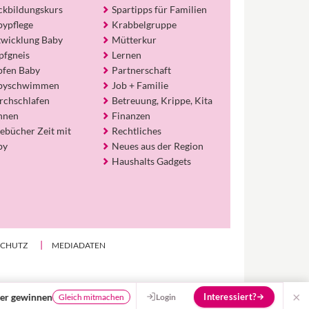
und Empfehlungen von Experten.
ckbildungskurs
Spartipps für Familien
bypflege
Krabbelgruppe
Hier bekommst du Antworten!
twicklung Baby
Mütterkur
Hilf uns, den Avatar mit deinen Fragen zu
pfgneis
Lernen
füttern und ihn mit jeder Bewertung ein
pfen Baby
Partnerschaft
Stück besser zu machen!
byschwimmen
Job + Familie
rchschlafen
Betreuung, Krippe, Kita
hnen
Finanzen
ebücher Zeit mit
Rechtliches
by
Neues aus der Region
Haushalts Gadgets
SCHUTZ
MEDIADATEN
×
Haushaltshelfer entlasten Familien
Login
Interessiert?
itmachen
Mehr erfahren