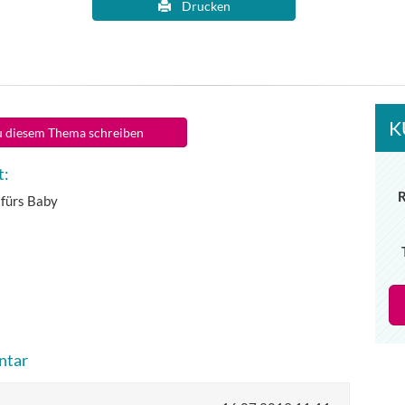
Drucken
K
 diesem Thema schreiben
t:
 fürs Baby
ntar