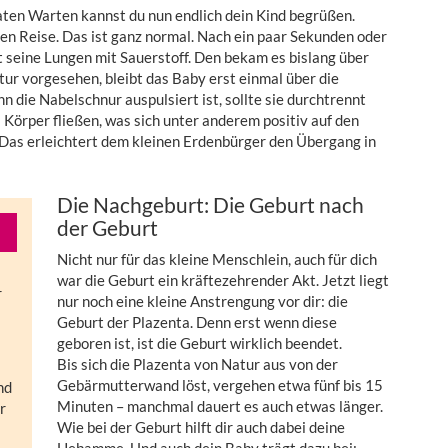
aten Warten kannst du nun endlich dein Kind begrüßen.
den Reise. Das ist ganz normal. Nach ein paar Sekunden oder
 seine Lungen mit Sauerstoff. Den bekam es bislang über
ur vorgesehen, bleibt das Baby erst einmal über die
 die Nabelschnur auspulsiert ist, sollte sie durchtrennt
 Körper fließen, was sich unter anderem positiv auf den
 Das erleichtert dem kleinen Erdenbürger den Übergang in
Die Nachgeburt: Die Geburt nach
der Geburt
Nicht nur für das kleine Menschlein, auch für dich
war die Geburt ein kräftezehrender Akt. Jetzt liegt
r
nur noch eine kleine Anstrengung vor dir: die
Geburt der Plazenta. Denn erst wenn diese
geboren ist, ist die Geburt wirklich beendet.
Bis sich die Plazenta von Natur aus von der
Gebärmutterwand löst, vergehen etwa fünf bis 15
nd
Minuten – manchmal dauert es auch etwas länger.
r
Wie bei der Geburt hilft dir auch dabei deine