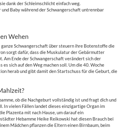
sie dank der Schleimschlicht einfach weg.
er und Baby während der Schwangerschaft untrennbar
rsten Wehen
e ganze Schwangerschaft über steuern ihre Botenstoffe die
on sorgt dafür, dass die Muskulatur der Gebärmutter
bt. Am Ende der Schwangerschaft verändert sich der
s es sich auf den Weg machen soll. Um die 40. Woche
on herab und gibt damit den Startschuss für die Geburt, die
Mahlzeit?
amme, ob die Nachgeburt vollständig ist und fragt dich und
l. In vielen Fällen landet dieses einzigartige Organ im
e Plazenta mit nach Hause, um darauf ein
ppstädter Hebamme Heike Reikowski hat diesen Brauch bei
einem Mädchen pflanzen die Eltern einen Birnbaum, beim