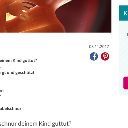
K
08.11.2017
einem Kind guttut?
t
orgt und geschützt
en
?
abelschnur
schnur deinem Kind guttut?