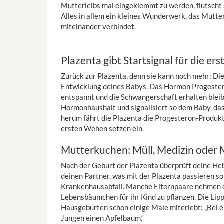
Mutterleibs mal eingeklemmt zu werden, flutscht 
Alles in allem ein kleines Wunderwerk, das Mutt
miteinander verbindet.
Plazenta gibt Startsignal für die e
Zurück zur Plazenta, denn sie kann noch mehr: Di
Entwicklung deines Babys. Das Hormon Progester
entspannt und die Schwangerschaft erhalten blei
Hormonhaushalt und signalisiert so dem Baby, das
herum fährt die Plazenta die Progesteron-Produkti
ersten Wehen setzen ein.
Mutterkuchen: Müll, Medizin oder 
Nach der Geburt der Plazenta überprüft deine Heb
deinen Partner, was mit der Plazenta passieren sol
Krankenhausabfall. Manche Elternpaare nehmen di
Lebensbäumchen für ihr Kind zu pflanzen. Die Li
Hausgeburten schon einige Male miterlebt: „Bei 
Jungen einen Apfelbaum.“