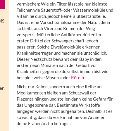
vermischen: Wie ein Filter lässt sie nur kleinste
Teilchen wie Sauerstoff- oder Wassermoleküle und
Vitamine durch, jedoch keine Blutbestandteile.
KMS
Das ist eine Vorsichtsmaßnahme der Natur, denn
so bleibt auch Viren und Keimen der Weg
versperrt. Mütterliche Antikörper dürfen im
ersten Drittel der Schwangerschaft jedoch
passieren. Solche Eiweißmoleküle erkennen
Krankheitserreger und machen sie unschädlich.
Dieser Nestschutz bewahrt dein Baby in den
ersten neun Monaten nach der Geburt vor
Krankheiten, gegen die du selbst immun bist wie
beispielsweise Masern oder
Röteln
.
Nicht nur Keime, sondern auch eine Reihe an
hen
Medikamenten bleiben am Schutzwall der
Plazenta hängen und stellen dann keine Gefahr für
das Ungeborene dar. Bestimmte Wirkstoffe
hingegen werden nicht aufgehalten. Deshalb ist es
so wichtig, dass du vor Einnahme von Arzneien
deine Frauenärztin befragst.