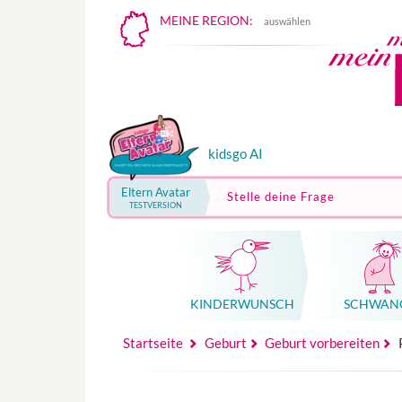
MEINE REGION:
auswählen
kidsgo AI
Eltern Avatar
Stelle deine Frage
TESTVERSION
KINDER­WUNSCH
SCHWAN
Mutterschutz, Elternzeit, Elterngeld
Hebammenpraxe
Beglei
Hebammenpraxe
Begleitung Sc
Babyku
Startseite
Geburt
Geburt vorbereiten