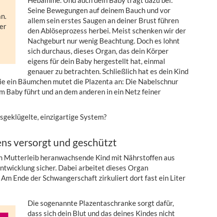
Hebamme. Und auch dein Baby trägt dazu bei:
Seine Bewegungen auf deinem Bauch und vor
n.
allem sein erstes Saugen an deiner Brust führen
er
den Ablöseprozess herbei. Meist schenken wir der
Nachgeburt nur wenig Beachtung. Doch es lohnt
sich durchaus, dieses Organ, das dein Körper
eigens für dein Baby hergestellt hat, einmal
genauer zu betrachten. Schließlich hat es dein Kind
ie ein Bäumchen mutet die Plazenta an: Die Nabelschnur
m Baby führt und an dem anderen in ein Netz feiner
sgeklügelte, einzigartige System?
ens versorgt und geschützt
im Mutterleib heranwachsende Kind mit Nährstoffen aus
ntwicklung sicher. Dabei arbeitet dieses Organ
 Am Ende der Schwangerschaft zirkuliert dort fast ein Liter
Die sogenannte Plazentaschranke sorgt dafür,
dass sich dein Blut und das deines Kindes nicht