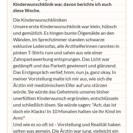
Kinderwunschklinik war, davon berichte ich euch
diese Woche.
Die Kinderwunschkliniken
Unsere erste Kinderwunschklinik war klein, hübsch
und gemütlich. Es hingen bunte Ölgemälde an den
Wänden, im Sprechzimmer standen schwarze
exklusive Ledersofas, alle Arzthelferinnen rannten in
pinken T-Shirts rum und sahen aus wie einer
Zahnpastawerbung entsprungen. Das Licht war
gedämpft und das Parkett gewienert und glänzend.
Das Erstgespräch verlief, hmm, nun ja, ganz okay. In
meiner Vorstellung malte ich mir aus, wie sich die
Ärztin mit medizinischem Eifer auf uns stürzen
würde. Sie würde das Geheimnis unseres bisher
unerfüllten Kinderwunsch ergründen, entschlüsseln
und schließlich lösen. Sie würde sagen: "Ach, das ist
doch ein Klacks! In 10 Monaten halten sie ihr Kind im
Arm!"
Und wie es so oft ist - Vorstellung und Realität haben
selten was gemein. Die Ärztin war jung, vielleicht ein