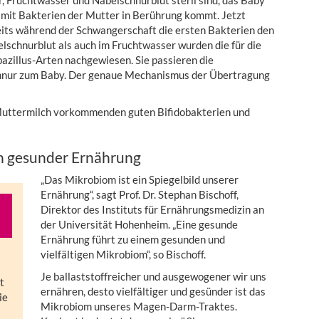
 Fruchtwasser und Nabelschnurblut steril sind, das Baby
 mit Bakterien der Mutter in Berührung kommt. Jetzt
eits während der Schwangerschaft die ersten Bakterien den
schnurblut als auch im Fruchtwasser wurden die für die
azillus-Arten nachgewiesen. Sie passieren die
chnur zum Baby. Der genaue Mechanismus der Übertragung
r Muttermilch vorkommenden guten Bifidobakterien und
n gesunder Ernährung
„Das Mikrobiom ist ein Spiegelbild unserer
Ernährung“, sagt Prof. Dr. Stephan Bischoff,
Direktor des Instituts für Ernährungsmedizin an
der Universität Hohenheim. „Eine gesunde
Ernährung führt zu einem gesunden und
vielfältigen Mikrobiom“, so Bischoff.
Je ballaststoffreicher und ausgewogener wir uns
t
ernähren, desto vielfältiger und gesünder ist das
ie
Mikrobiom unseres Magen-Darm-Traktes.