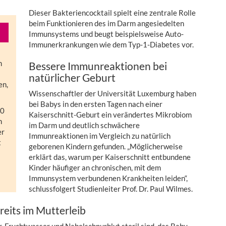
Dieser Bakteriencocktail spielt eine zentrale Rolle
beim Funktionieren des im Darm angesiedelten
Immunsystems und beugt beispielsweise Auto-
Immunerkrankungen wie dem Typ-1-Diabetes vor.
m
Bessere Immunreaktionen bei
natürlicher Geburt
en,
Wissenschaftler der Universität Luxemburg haben
bei Babys in den ersten Tagen nach einer
00
Kaiserschnitt-Geburt ein verändertes Mikrobiom
h
im Darm und deutlich schwächere
er
Immunreaktionen im Vergleich zu natürlich
t
geborenen Kindern gefunden. „Möglicherweise
erklärt das, warum per Kaiserschnitt entbundene
Kinder häufiger an chronischen, mit dem
Immunsystem verbundenen Krankheiten leiden“,
schlussfolgert Studienleiter Prof. Dr. Paul Wilmes.
eits im Mutterleib