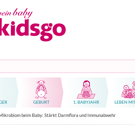
GER
GEBURT
1. BABYJAHR
LEBEN MI
n, Geburtshäuser, Kliniken
tung Schwangerschaft, Geburt oder Familie
n, Geburtshäuser, Kliniken
hwangerschaft & Geburt
rse (Massage, Gebärden, Babykurskonzepte)
Ratgeber Übelkeit Schwangerschaft
Hebammenkunst als Weltkulturerbe
Mikrobiom beim Baby: Stärkt Darmflora und Immunabwehr