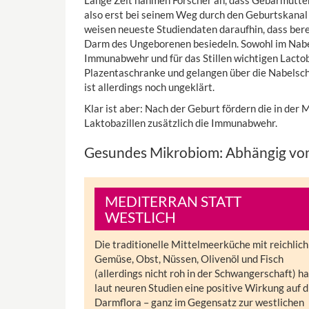
Lange Zeit nahmen Forscher an, dass Gebärmutter,
also erst bei seinem Weg durch den Geburtskanal
weisen neueste Studiendaten daraufhin, dass ber
Darm des Ungeborenen besiedeln. Sowohl im Nabel
Immunabwehr und für das Stillen wichtigen Lactob
Plazentaschranke und gelangen über die Nabels
ist allerdings noch ungeklärt.
Klar ist aber: Nach der Geburt fördern die in de
Laktobazillen zusätzlich die Immunabwehr.
Gesundes Mikrobiom: Abhängig vo
MEDITERRAN STATT
WESTLICH
Die traditionelle Mittelmeerküche mit reichlich
Gemüse, Obst, Nüssen, Olivenöl und Fisch
(allerdings nicht roh in der Schwangerschaft) ha
laut neuren Studien eine positive Wirkung auf d
Darmflora – ganz im Gegensatz zur westlichen