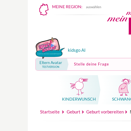
MEINE REGION:
auswählen
kidsgo AI
Eltern Avatar
Stelle deine Frage
TESTVERSION
KINDER­WUNSCH
SCHWAN
Mutterschutz, Elternzeit, Elterngeld
Hebammenpraxe
Beglei
Hebammenpraxe
Begleitung Sc
Babyku
Startseite
Geburt
Geburt vorbereiten