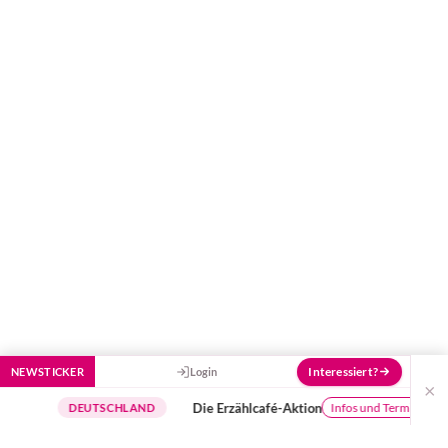
Hier bekommst du Antworten!
Hilf uns, den Avatar mit deinen Fragen zu
füttern und ihn mit jeder Bewertung ein
Stück besser zu machen!
Interessiert?
NEWSTICKER
Login
×
Die Erzählcafé-Aktion
Infos und Termine
DEUTSCHLAND