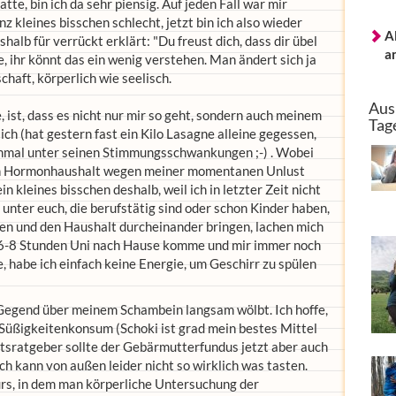
e, bin ich da sehr piensig. Auf jeden Fall war mir
 kleines bisschen schlecht, jetzt bin ich also wieder
A
alb für verrückt erklärt: "Du freust dich, dass dir übel
a
fe, ihr könnt das ein wenig verstehen. Man ändert sich ja
haft, körperlich wie seelisch.
Aus
 ist, dass es nicht nur mir so geht, sondern auch meinem
Tag
ch (hat gestern fast ein Kilo Lasagne alleine gegessen,
chmal unter seinen Stimmungsschwankungen ;-) . Wobei
 sein Hormonhaushalt wegen meiner momentanen Unlust
in kleines bisschen deshalb, weil ich in letzter Zeit nicht
 unter euch, die berufstätig sind oder schon Kinder haben,
n und den Haushalt durcheinander bringen, lachen mich
ch 6-8 Stunden Uni nach Hause komme und mir immer noch
, habe ich einfach keine Energie, um Geschirr zu spülen
ie Gegend über meinem Schambein langsam wölbt. Ich hoffe,
Süßigkeitenkonsum (Schoki ist grad mein bestes Mittel
ftsratgeber sollte der Gebärmutterfundus jetzt aber auch
h kann von außen leider nicht so wirklich was tasten.
rs, in dem man körperliche Untersuchung der