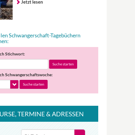
Jetzt lesen
allen Schwangerschaft-Tagebüchern
hen:
ch Stichwort:
Suche starten
ch Schwangerschaftswoche:
Suche starten
URSE
, TERMINE
& ADRESSEN