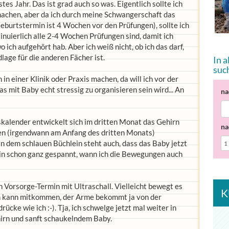
s Jahr. Das ist grad auch so was. Eigentlich sollte ich
achen, aber da ich durch meine Schwangerschaft das
burtstermin ist 4 Wochen vor den Prüfungen), sollte ich
nuierlich alle 2-4 Wochen Prüfungen sind, damit ich
ich aufgehört hab. Aber ich weiß nicht, ob ich das darf,
lage für die anderen Fächer ist.
In 
suc
n einer Klinik oder Praxis machen, da will ich vor der
s mit Baby echt stressig zu organisieren sein wird... An
na
kalender entwickelt sich im dritten Monat das Gehirn
na
gen (irgendwann am Anfang des dritten Monats)
n dem schlauen Büchlein steht auch, dass das Baby jetzt
bin schon ganz gespannt, wann ich die Bewegungen auch
 Vorsorge-Termin mit Ultraschall. Vielleicht bewegt es
K
ann kann mitkommen, der Arme bekommt ja von der
ücke wie ich :-). Tja, ich schwelge jetzt mal weiter in
rn und sanft schaukelndem Baby.