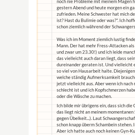
noch nie Probleme mit meinem Magen hatt
gestern Abend und heute morgen ein ganz
zufrieden. Meine Schwester hat mich desh
ist? Hast du Bulimie oder was?". Ich hof
schon ziemlich während der Schwangersc
Was ich im Moment ziemlich lustig finde,
Mann. Der hat mehr Fress-Attacken als i
und zwar um 23.30!) und ich leide man
das vielleicht auch daran liegt, dass
dureinander geraten ist. Und vielleicht e
so viel von Hausarbeit halte. Diejenigen
welche ständig Aufmerksamkeit brauche
jetzt vielleicht aus. Aber wenn ich na
schlecht ist und ich Kopfschmerzen habe
oder die Wäsche zu machen.
Ich bilde mir übrigens ein, dass sich d
das liegt nicht an meinem momentanen 
gegen Übelkeit...). Laut Schwangerscha
schon knapp überm Schambein stehen. Ic
Aber ich hatte auch noch keinen Gyn-Ku