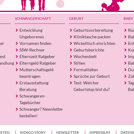
SCHWANGERSCHAFT
GEBURT
BABY
Entwicklung
Geburtsvorbereitung
Rü
Ungeborenes
Kliniktasche packen
Ba
ger
Vornamen finden
Wickeltisch einrichten
En
SSW-Rechner
Geburtsberichte
Ko
est
Elternzeit Ratgeber
Wochenbett
Im
andlung
Elterngeld Ratgeber
Stillen
Ba
Mutterschaftsgeld
Formalitäten
Du
beantragen
Sprüche zur Geburt
Za
Erstausstattung
Test: Welcher
Tag
Beratung
Geburtstyp bist du?
Ba
Schwangeren-
Tagebücher
Schwanger? Newsletter
bestellen!
IETEN
KIDSGO STORY
NEWSLETTER
IMPRESSUM
DATEN