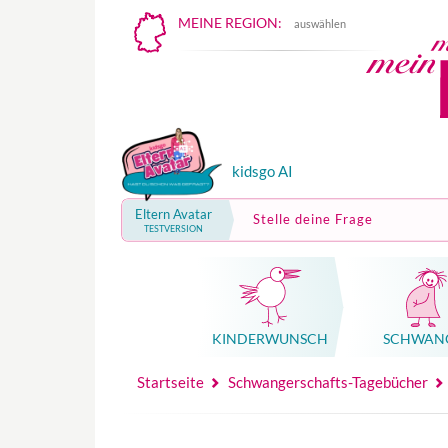
MEINE REGION:
auswählen
kidsgo AI
Eltern Avatar
Stelle deine Frage
TESTVERSION
KINDER­WUNSCH
SCHWAN
Mutterschutz, Elternzeit, Elterngeld
Hebammenpraxe
Beglei
Hebammenpraxe
Begleitung Sc
Babyku
Startseite
Schwangerschafts-Tagebücher