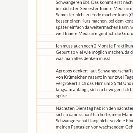
Schwangeren übt. Das kommt erst nächste
im nächsten Semester Innere Medizin m
Semester nicht zu Ende machen kann (Ge
besser einen Kurs machen, bei dem konti
später einfach da weitermachen kann, wo 
weil Innere Medizin eigentlich die Grund
Ich muss auch noch 2 Monate Praktikum i
Geburt so viel wie möglich machen, da da
was man alles denken muss!
Apropos denken: laut Schwangerschafts
von Krümelchen rasant: in nur zwei Ta
vergrößert sich das Hirn um 25 %! Und i
langsam anfängt, sich zu bewegen. Ich 
spüre ...
Nächsten Dienstag hab ich den nächsten
sich ja dann schon! Ich hoffe, mein M
Schwangerschaft lang nicht so viele Eindr
meinen Fantasien von wachsendem Gehi