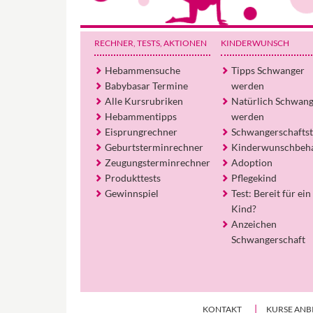
RECHNER, TESTS
, AKTIONEN
KINDERWUNSCH
Hebammensuche
Tipps Schwanger
Babybasar Termine
werden
Alle Kursrubriken
Natürlich Schwan
Hebammentipps
werden
Eisprungrechner
Schwangerschaftst
Geburtsterminrechner
Kinderwunschbeh
Zeugungsterminrechner
Adoption
Produkttests
Pflegekind
Gewinnspiel
Test: Bereit für ein
Kind?
Anzeichen
Schwangerschaft
KONTAKT
KURSE ANB