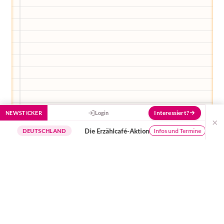
Interessiert?
NEWSTICKER
Login
×
Die Erzählcafé-Aktion
Buchungs
Infos und Termine
DEUTSCHLAND