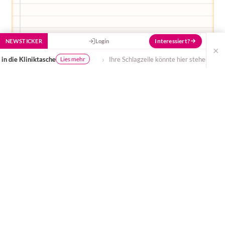
Interessiert?
NEWSTICKER
Login
×
Ihre Schlagzeile könnte hier stehen – gesehen von tausenden Eltern täglich.
Montag sind wir die Sache noch ruhig angegangen
und bis auf eine 45-minütige Abwesenheit
meinerseits (die ich zum Einkauf nutzte, um nicht
ständig mit den Gedanken bei meinem Sohn zu sein)
blieben wir insgesamt etwa 3 Stunden dort. Montags
ist immer Stammgruppentreffen und so konnte ich
auch einige der Kinder in seiner Gruppe kennen
lernen. Leider war sein "Patenkind" krank, so dass wir
ihn hoffentlich morgen das erste treffen werden.
Vielleicht sollte ich an dieser Stelle kurz das Konzept