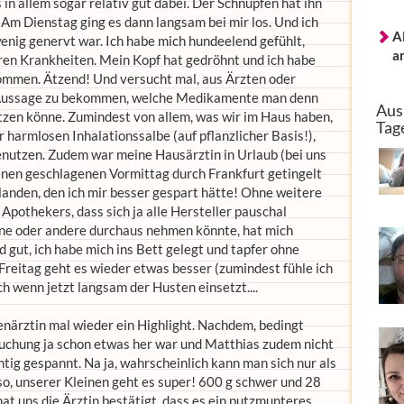
in allem sogar relativ gut dabei. Der Schnupfen hat ihn
 Am Dienstag ging es dann langsam bei mir los. Und ich
A
wenig genervt war. Ich habe mich hundeelend gefühlt,
a
ren Krankheiten. Mein Kopf hat gedröhnt und ich habe
ommen. Ätzend! Und versucht mal, aus Ärzten oder
 Aussage zu bekommen, welche Medikamente man denn
Aus
zen könne. Zumindest von allem, was wir im Haus haben,
Tag
 harmlosen Inhalationssalbe (auf pflanzlicher Basis!),
benutzen. Zudem war meine Hausärztin in Urlaub (bei uns
 einen geschlagenen Vormittag durch Frankfurt getingelt
 landen, den ich mir besser gespart hätte! Ohne weitere
pothekers, dass sich ja alle Hersteller pauschal
ine oder andere durchaus nehmen könnte, hat mich
d gut, ich habe mich ins Bett gelegt und tapfer ohne
Freitag geht es wieder etwas besser (zumindest fühle ich
h wenn jetzt langsam der Husten einsetzt....
enärztin mal wieder ein Highlight. Nachdem, bedingt
suchung ja schon etwas her war und Matthias zudem nicht
tig gespannt. Na ja, wahrscheinlich kann man sich nur als
o, unserer Kleinen geht es super! 600 g schwer und 28
hat uns die Ärztin bestätigt, dass es ein putzmunteres