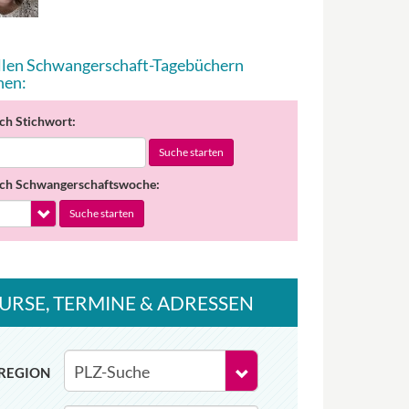
allen Schwangerschaft-Tagebüchern
hen:
ch Stichwort:
Suche starten
ch Schwangerschaftswoche:
Suche starten
URSE
, TERMINE
& ADRESSEN
REGION