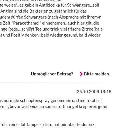
rweise*...es gab ein Antibiotika für Schwangere...soll
 Angina sind die Bakterien zu gefährlich für das
udem dürfen Schwangere (nach Absprache mit ihrem/r
ze Zeit "Paracethamol" einnehemen...auch hier gilt, die
ge Rede....schlürf Tee und trink viel frische Zitrne(kalt-
) und Positiv denken...bald wieder gesund, bald wieder
Unmöglicher Beitrag?
Bitte melden.
26.10.2008 18:18
as normale schnupfenspray genommen und mein sohn is
te mir, bevor wir beide an sauerstoffmangel krepieren gehe
l in eine duftlampe zu tun...hat mir aber leider nix