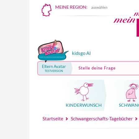
MEINE REGION:
auswählen
kidsgo AI
Eltern Avatar
Stelle deine Frage
TESTVERSION
KINDER­WUNSCH
SCHWAN
Mutterschutz, Elternzeit, Elterngeld
Hebammenpraxe
Beglei
Hebammenpraxe
Begleitung Sc
Babyku
Startseite
Schwangerschafts-Tagebücher