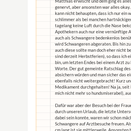
Matthias erwischt und dem ging es alles 
genervt, aber ansonsten war alles okay.
kann nicht behaupten, dass ich nur ein 
schlimmer als bei manchen hartnäckige
tagelang keine Luft durch die Nase bek
Apothekern auch nur eine vernünftige
auch als Schwangere bedenkenlos benüt
wird Schwangeren abgeraten. Bis hin zur
auch diese sollte man doch eher nicht 
sind derzeit Herbstferien), so dass ich
bin, um letzten Endes bei einem Arzt zu
Worte. Der gut gemeinte Ratschlag des A
absichern würden und man sicher das e
ebenfalls nicht weitergebracht! Kurz un
Medikament durchgehalten! Na ja, seit 
mich nicht mehr so hundsmiserabel), auc
Dafür war aber der Besuch bei der Frau
durch unseren Urlaub, die letzte Unter
dabei sein konnte, waren wir schon mäch
Schwangere auf Arztbesuche freuen. Als
cm lang ist sie mittlerweile. Ansonsten 