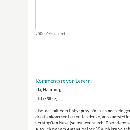
2000
Zeichen frei
Kommentare von Lesern:
Lia, Hamburg
Liebe Silke,
also, das mit dem Babyspray hört sich noch einiger
drauf ankommen lassen, ich denke, an sauerstoffm
verstopften Nase (selbst wenns echt übertrieben d
Also, ich war am Anfang meiner SS auch krank, seh