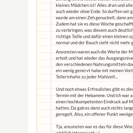
kleines Mädchen ist! Alles dran und alle
auch wieder ohne Ende. So durften wir g
wurde am einen Zeh genuckelt, dann am
Zudem hat sie es diese Woche geschafft
zu verbringen, was diesem auch deutlic
richtige Taille und dafür einen kleinen s
normal und der Bauch sieht nicht mehr g
Ansonsten waren auch die Werte der Ma
erholt und hat wieder das Ausgangsnivea
den verschiedenen Nahrungsmitteln doc
ein wenig genervt habe mit meinen Vort
Tellerinhalte zu jeder Mahlzeit...
Und noch etwas Erfreuliches gibt es di
Termin mit der Hebamme. Und ich war au
einen hochkompetenten Eindruck auf Mat
hatten. Da gab es dann auch nichts lan
geregelt. Also, ein offener Punkt weniger
Tja, ansonsten war es das für diese Woc
wirklich interessant :-(