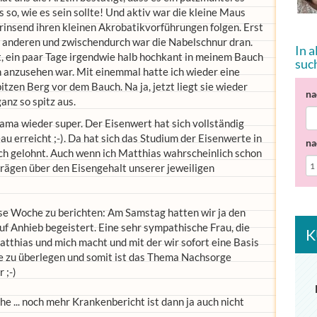
s so, wie es sein sollte! Und aktiv war die kleine Maus
rinsend ihren kleinen Akrobatikvorführungen folgen. Erst
 anderen und zwischendurch war die Nabelschnur dran.
In 
, ein paar Tage irgendwie halb hochkant in meinem Bauch
suc
h anzusehen war. Mit einemmal hatte ich wieder eine
pitzen Berg vor dem Bauch. Na ja, jetzt liegt sie wieder
na
anz so spitz aus.
ma wieder super. Der Eisenwert hat sich vollständig
u erreicht ;-). Da hat sich das Studium der Eisenwerte in
na
h gelohnt. Auch wenn ich Matthias wahrscheinlich schon
rägen über den Eisengehalt unserer jeweiligen
ese Woche zu berichten: Am Samstag hatten wir ja den
f Anhieb begeistert. Eine sehr sympathische Frau, die
K
thias und mich macht und mit der wir sofort eine Basis
ge zu überlegen und somit ist das Thema Nachsorge
 ;-)
he ... noch mehr Krankenbericht ist dann ja auch nicht