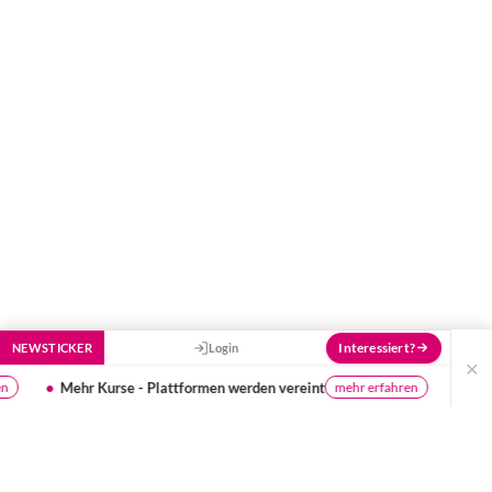
füttern und ihn mit jeder Bewertung ein
Stück besser zu machen!
Interessiert?
NEWSTICKER
Login
×
Plattformen werden vereint
Kinder in den Ferien besch
mehr erfahren