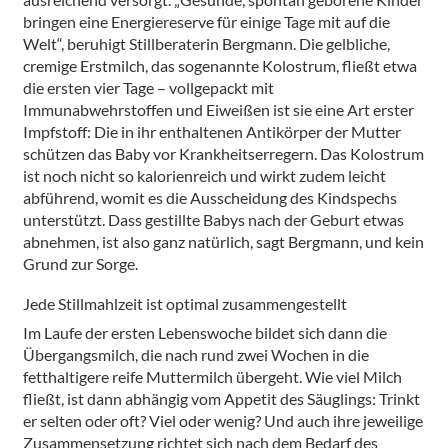
bringen eine Energiereserve für einige Tage mit auf die
Welt“, beruhigt Stillberaterin Bergmann. Die gelbliche,
cremige Erstmilch, das sogenannte Kolostrum, fließt etwa
die ersten vier Tage – vollgepackt mit
Immunabwehrstoffen und Eiweißen ist sie eine Art erster
Impfstoff: Die in ihr enthaltenen Antikörper der Mutter
schützen das Baby vor Krankheitserregern. Das Kolostrum
ist noch nicht so kalorienreich und wirkt zudem leicht
abführend, womit es die Ausscheidung des Kindspechs
unterstützt. Dass gestillte Babys nach der Geburt etwas
abnehmen, ist also ganz natürlich, sagt Bergmann, und kein
Grund zur Sorge.
Jede Stillmahlzeit ist optimal zusammengestellt
Im Laufe der ersten Lebenswoche bildet sich dann die
Übergangsmilch, die nach rund zwei Wochen in die
fetthaltigere reife Muttermilch übergeht. Wie viel Milch
fließt, ist dann abhängig vom Appetit des Säuglings: Trinkt
er selten oder oft? Viel oder wenig? Und auch ihre jeweilige
Zusammensetzung richtet sich nach dem Bedarf des