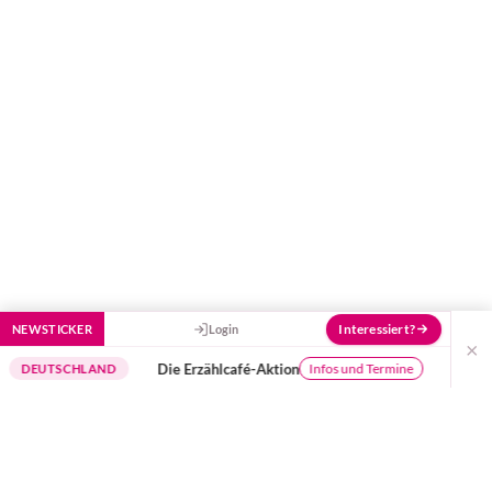
Stück besser zu machen!
Interessiert?
NEWSTICKER
Login
×
Die Erzählcafé-Aktion
Buchungssyst
Infos und Termine
SCHLAND