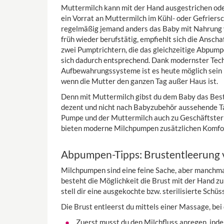
Muttermilch kann mit der Hand ausgestrichen ode
ein Vorrat an Muttermilch im Kühl- oder Gefriers
regelmäßig jemand anders das Baby mit Nahrung v
früh wieder berufstätig, empfiehlt sich die Ansch
zwei Pumptrichtern, die das gleichzeitige Abpum
sich dadurch entsprechend. Dank modernster Tec
Aufbewahrungssysteme ist es heute möglich sein 
wenn die Mutter den ganzen Tag außer Haus ist.
Denn mit Muttermilch gibst du dem Baby das Beste 
dezent und nicht nach Babyzubehör aussehende Ta
Pumpe und der Muttermilch auch zu Geschäftster
bieten moderne Milchpumpen zusätzlichen Komfo
Abpumpen-Tipps: Brustentleerung
Milchpumpen sind eine feine Sache, aber manchmal
besteht die Möglichkeit die Brust mit der Hand zu
stell dir eine ausgekochte bzw. sterilisierte Schü
Die Brust entleerst du mittels einer Massage, bei 
Zuerst musst du den Milchfluss anregen, ind