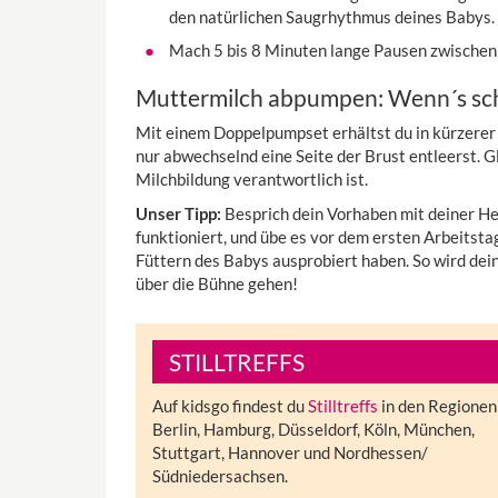
den natürlichen Saugrhythmus deines Babys.
Mach 5 bis 8 Minuten lange Pausen zwische
Muttermilch abpumpen: Wenn´s sch
Mit einem Doppelpumpset erhältst du in kürzerer 
nur abwechselnd eine Seite der Brust entleerst. Gle
Milchbildung verantwortlich ist.
Unser Tipp:
Besprich dein Vorhaben mit deiner He
funktioniert, und übe es vor dem ersten Arbeitstag
Füttern des Babys ausprobiert haben. So wird dein
über die Bühne gehen!
STILLTREFFS
Auf kidsgo findest du
Stilltreffs
in den Regionen
Berlin, Hamburg, Düsseldorf, Köln, München,
Stuttgart, Hannover und Nordhessen/
Südniedersachsen.