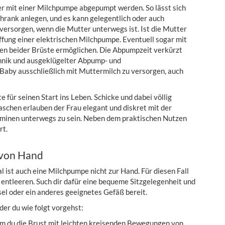
r mit einer Milchpumpe abgepumpt werden. So lässt sich
chrank anlegen, und es kann gelegentlich oder auch
ersorgen, wenn die Mutter unterwegs ist. Ist die Mutter
affung einer elektrischen Milchpumpe. Eventuell sogar mit
pen beider Brüste ermöglichen. Die Abpumpzeit verkürzt
hnik und ausgeklügelter Abpump- und
Baby ausschließlich mit Muttermilch zu versorgen, auch
für seinen Start ins Leben. Schicke und dabei völlig
schen erlauben der Frau elegant und diskret mit der
minen unterwegs zu sein. Neben dem praktischen Nutzen
rt.
 von Hand
 ist auch eine Milchpumpe nicht zur Hand. Für diesen Fall
 entleeren. Such dir dafür eine bequeme Sitzgelegenheit und
ssel oder ein anderes geeignetes Gefäß bereit.
der du wie folgt vorgehst:
em du die Brust mit leichten kreisenden Bewegungen von