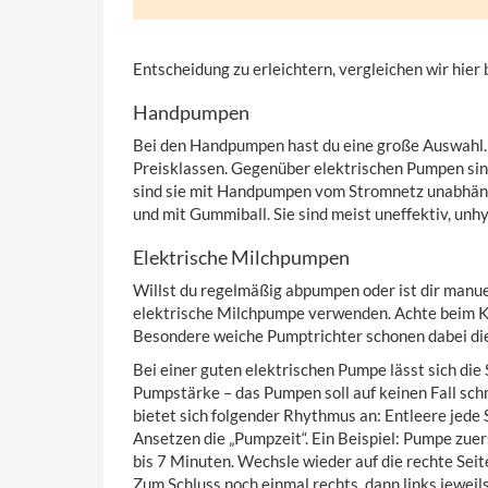
Entscheidung zu erleichtern, vergleichen wir hier 
Handpumpen
Bei den Handpumpen hast du eine große Auswahl. E
Preisklassen. Gegenüber elektrischen Pumpen sin
sind sie mit Handpumpen vom Stromnetz unabhän
und mit Gummiball. Sie sind meist uneffektiv, un
Elektrische Milchpumpen
Willst du regelmäßig abpumpen oder ist dir manue
elektrische Milchpumpe verwenden. Achte beim Ka
Besondere weiche Pumptrichter schonen dabei di
Bei einer guten elektrischen Pumpe lässt sich die
Pumpstärke – das Pumpen soll auf keinen Fall s
bietet sich folgender Rhythmus an: Entleere jede 
Ansetzen die „Pumpzeit“. Ein Beispiel: Pumpe zuers
bis 7 Minuten. Wechsle wieder auf die rechte Seite
Zum Schluss noch einmal rechts, dann links jeweil