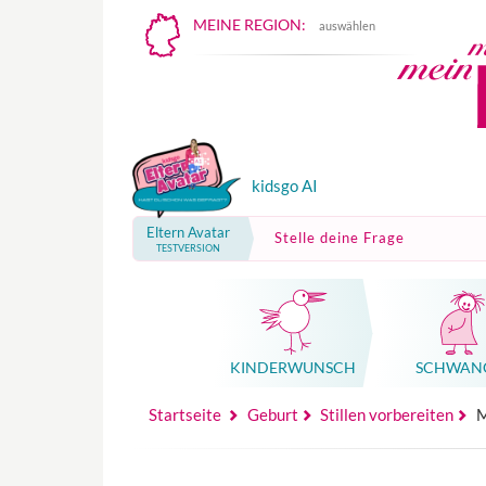
MEINE REGION:
auswählen
kidsgo AI
Eltern Avatar
Stelle deine Frage
TESTVERSION
KINDER­WUNSCH
SCHWAN
Mutterschutz, Elternzeit, Elterngeld
Hebammenpraxe
Beglei
Hebammenpraxe
Begleitung Sc
Babyku
Startseite
Geburt
Stillen vorbereiten
M