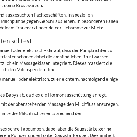
nt deine Brustwarzen.
nd ausgesuchten Fachgeschäften. In speziellen
e Milchpumpe gegen Gebühr ausleihen. In besonderen Fällen
n deinem Frauenarzt oder deiner Hebamme zur Miete.
en solltest
nuell oder elektrisch – darauf, dass der Pumptrichter zu
richter schonen dabei die empfindlichen Brustwarzen.
zlich ein Massagekissen integriert. Dieses massiert die
lich den Milchspendereflex.
manuell oder elektrisch, zu erleichtern, nachfolgend einige
nes Babys ab, da dies die Hormonausschüttung anregt.
che mit der obenstehenden Massage den Milchfluss anzuregen.
halte die Milchtrichter entsprechend der
sses schnell abpumpen, dabei aber die Saugstärke gering
merem Pumpen und erhöhter Saugstärke über. Dies imitiert