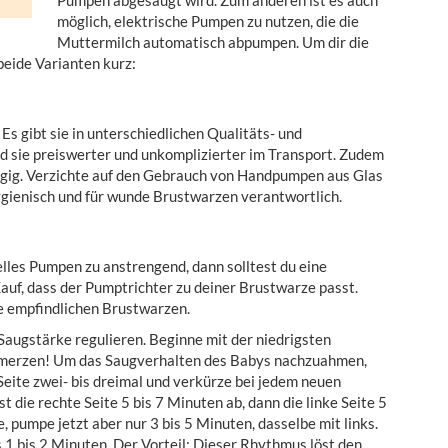
Pumpen abgesaugt wird. Zum anderen ist es auch
möglich, elektrische Pumpen zu nutzen, die die
Muttermilch automatisch abpumpen. Um dir die
beide Varianten kurz:
s gibt sie in unterschiedlichen Qualitäts- und
d sie preiswerter und unkomplizierter im Transport. Zudem
gig. Verzichte auf den Gebrauch von Handpumpen aus Glas
hygienisch und für wunde Brustwarzen verantwortlich.
lles Pumpen zu anstrengend, dann solltest du eine
uf, dass der Pumptrichter zu deiner Brustwarze passt.
e empfindlichen Brustwarzen.
 Saugstärke regulieren. Beginne mit der niedrigsten
chmerzen! Um das Saugverhalten des Babys nachzuahmen,
Seite zwei- bis dreimal und verkürze bei jedem neuen
t die rechte Seite 5 bis 7 Minuten ab, dann die linke Seite 5
, pumpe jetzt aber nur 3 bis 5 Minuten, dasselbe mit links.
s 1 bis 2 Minuten. Der Vorteil: Dieser Rhythmus löst den