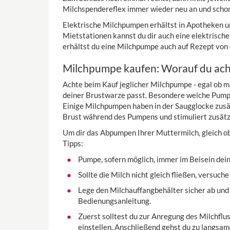
Milchspendereflex immer wieder neu an und scho
Elektrische Milchpumpen erhältst in Apotheken u
Mietstationen kannst du dir auch eine elektrisch
erhältst du eine Milchpumpe auch auf Rezept vo
Milchpumpe kaufen: Worauf du acht
Achte beim Kauf jeglicher Milchpumpe - egal ob ma
deiner Brustwarze passt. Besondere weiche Pumpt
Einige Milchpumpen haben in der Saugglocke zusät
Brust während des Pumpens und stimuliert zusätz
Um dir das Abpumpen Ihrer Muttermilch, gleich ob 
Tipps:
Pumpe, sofern möglich, immer im Beisein dei
Sollte die Milch nicht gleich fließen, versu
Lege den Milchauffangbehälter sicher ab und 
Bedienungsanleitung.
Zuerst solltest du zur Anregung des Milchflu
einstellen. Anschließend gehst du zu langsa