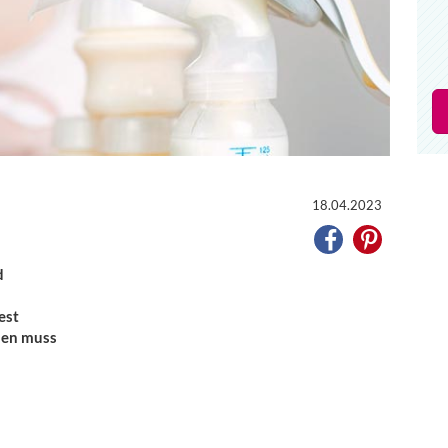
18.04.2023
d
est
hen muss