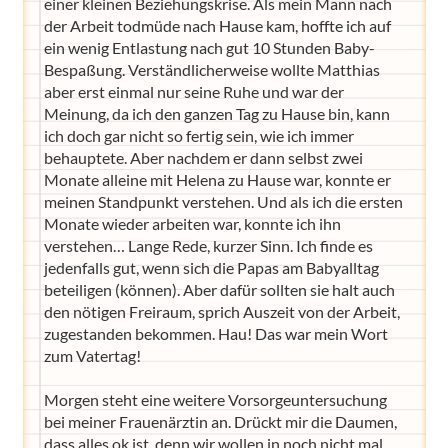
einer kleinen Beziehungskrise. Als mein Mann nach
der Arbeit todmüde nach Hause kam, hoffte ich auf
ein wenig Entlastung nach gut 10 Stunden Baby-
Bespaßung. Verständlicherweise wollte Matthias
aber erst einmal nur seine Ruhe und war der
Meinung, da ich den ganzen Tag zu Hause bin, kann
ich doch gar nicht so fertig sein, wie ich immer
behauptete. Aber nachdem er dann selbst zwei
Monate alleine mit Helena zu Hause war, konnte er
meinen Standpunkt verstehen. Und als ich die ersten
Monate wieder arbeiten war, konnte ich ihn
verstehen… Lange Rede, kurzer Sinn. Ich finde es
jedenfalls gut, wenn sich die Papas am Babyalltag
beteiligen (können). Aber dafür sollten sie halt auch
den nötigen Freiraum, sprich Auszeit von der Arbeit,
zugestanden bekommen. Hau! Das war mein Wort
zum Vatertag!
Morgen steht eine weitere Vorsorgeuntersuchung
bei meiner Frauenärztin an. Drückt mir die Daumen,
dass alles ok ist, denn wir wollen in noch nicht mal