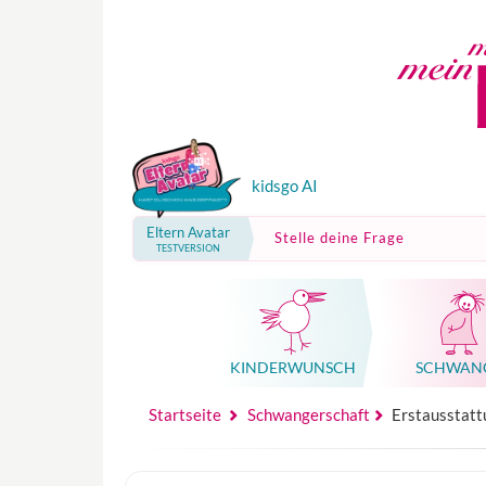
kidsgo AI
Eltern Avatar
Stelle deine Frage
TESTVERSION
KINDER­WUNSCH
SCHWAN
Mutterschutz, Elternzeit, Elterngeld
Hebammenpraxe
Beglei
Hebammenpraxe
Begleitung Sc
Babyku
Startseite
Schwangerschaft
Erstausstattu