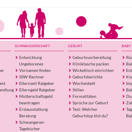
SCHWANGERSCHAFT
GEBURT
BABY
Entwicklung
Geburtsvorbereitung
Rü
Ungeborenes
Kliniktasche packen
Ba
ger
Vornamen finden
Wickeltisch einrichten
En
SSW-Rechner
Geburtsberichte
Ko
est
Elternzeit Ratgeber
Wochenbett
Im
andlung
Elterngeld Ratgeber
Stillen
Ba
Mutterschaftsgeld
Formalitäten
Du
beantragen
Sprüche zur Geburt
Za
Erstausstattung
Test: Welcher
Tag
Beratung
Geburtstyp bist du?
Ba
Schwangeren-
Tagebücher