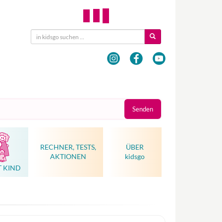
Senden
RECHNER, TESTS,
ÜBER
AKTIONEN
kidsgo
T KIND
Hebammenkunst als Weltkulturerbe