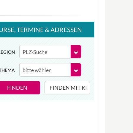
URSE
, TERMINE
& ADRESSEN
REGION
THEMA
FINDEN
FINDEN MIT KI