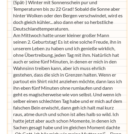
(Spät-) Winter mit Sonnenschein pur und
Temperaturen bis zu 22 Grad! Sobald die Sonne aber
hinter Wolken oder den Bergen verschwindet, wird es
doch gleich kühler... also dann eher so herbstliche
Deutschlandtemperaturen.
Am Mittwoch hatte unser kleiner großer Mann
seinen 2. Geburtstag! Es ist eine solche Freude, ihn in
unserem Leben zu haben und ich genieße wirklich,
ohne Übertreibung, jeden Tag mit ihm. Natürlich hat
auch er seine fünf Minuten, in denen er mich in den
Wahnsinn treiben kann, aber ich muss ehrlich
gestehen, dass die sich in Grenzen halten. Wenn er
partout ein Shirt nicht anziehen möchte, dann lass ich
ihn eben fünf Minuten ohne rumlaufen und dann
geht es magischerweise wie von selbst. Und wenn ich
selber einen schlechten Tag habe und er mich auf dem
falschen Bein erwischt, dann geh ich halt mal kurz
raus, atme durch und schon ist alles halb so wild. Ich
hatte jetzt aber auch schon Momente, in denen ich
Sachen gesagt habe und im gleichen Moment dachte
„Oh Gott, ich hör mich wie meine Mutter an!“ – Dann