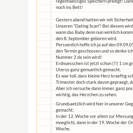
regelmaessiges Speichern predigt! Dann 
noch ins Bett!
Gestern abend hatten wir mit Sicherhei
Unseren "Dating Scan"! Bei diesem wird
wann das Baby denn nun wirklich kommt.
den 8. September geboren wird.
Persoenlich hoffe ich ja auf den 09.09.0
den Termin geschossen und so denke ic
Nummer 2 da sein wird!
Erdnuesschen ist jetzt schon (!!) 1 cm g
Uterus ganz gemuetlich gemacht.
Es war toll, dass kleine Herz kraeftig s
Trimester doch stark davon gepraegt, da
Aber ich versuche dann immer, ganz pos
wichtig, das Herzchen zu sehen.
Grundsaetzlich wird hier in unserer G
gemacht:
In der 12. Woche vor allem zur Messun
moeglich), dann in der 19. Woche der Or
Woche.