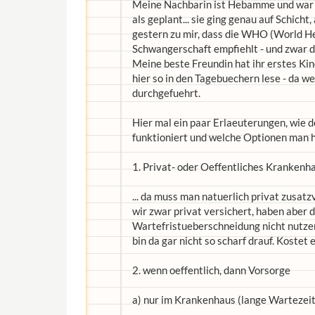
Meine Nachbarin ist Hebamme und war a
als geplant... sie ging genau auf Schicht
gestern zu mir, dass die WHO (World He
Schwangerschaft empfiehlt - und zwar d
Meine beste Freundin hat ihr erstes K
hier so in den Tagebuechern lese - da w
durchgefuehrt.
Hier mal ein paar Erlaeuterungen, wie 
funktioniert und welche Optionen man h
1. Privat- oder Oeffentliches Krankenh
... da muss man natuerlich privat zusat
wir zwar privat versichert, haben aber 
Wartefristueberschneidung nicht nutzen
bin da gar nicht so scharf drauf. Kostet 
2. wenn oeffentlich, dann Vorsorge
a) nur im Krankenhaus (lange Wartezei