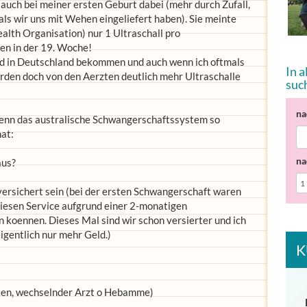
uch bei meiner ersten Geburt dabei (mehr durch Zufall,
, als wir uns mit Wehen eingeliefert haben). Sie meinte
alth Organisation) nur 1 Ultraschall pro
en in der 19. Woche!
ind in Deutschland bekommen und auch wenn ich oftmals
In 
erden doch von den Aerzten deutlich mehr Ultraschalle
suc
na
denn das australische Schwangerschaftssystem so
at:
na
aus?
zversichert sein (bei der ersten Schwangerschaft waren
diesen Service aufgrund einer 2-monatigen
 koennen. Dieses Mal sind wir schon versierter und ich
eigentlich nur mehr Geld.)
K
ten, wechselnder Arzt o Hebamme)