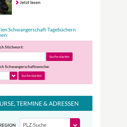
Jetzt lesen
allen Schwangerschaft-Tagebüchern
hen:
ch Stichwort:
Suche starten
ch Schwangerschaftswoche:
Suche starten
URSE
, TERMINE
& ADRESSEN
REGION