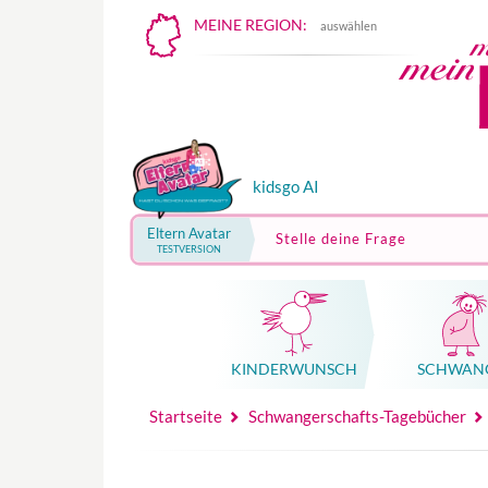
MEINE REGION:
auswählen
kidsgo AI
Eltern Avatar
Stelle deine Frage
TESTVERSION
KINDER­WUNSCH
SCHWAN
Mutterschutz, Elternzeit, Elterngeld
Hebammenpraxe
Beglei
Hebammenpraxe
Begleitung Sc
Babyku
Startseite
Schwangerschafts-Tagebücher