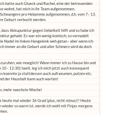
ich hatte auch Glueck und Rachel, eine der betreuenden
ke wohnt, hat mich in ihr Team aufgenommen.
 Schwangere pro Hebamme aufgenommen, d.h. vom 7.- 13.
re Geburt verbucht werden.
, dass Akkupunktur gegen Uebelkeit hilft und so habe ich
nktur gehabt. Es war ein wenig komisch, so vernadelt
 die Nadel im linken Hangelenk weh getan - aber wenn ich
ich immer an die Geburt und aller Schmerz wird da doch
uszuruhen, wie moeglich! Wann immer ich zu Hause bin und
n 10 - 12:30) haelt, leg ich mich jetzt auch konsequent
an koennte ja stattdessen auch aufraeumen, putzen etc.
 und der Haushalt kann auch warten!
war, mehr naechste Woche!
es heute mal wieder 36 Grad (plus, nicht minus)!! Heute
n wieder so warm ist, werde ich wohl mit Finjas morgens
ehen.