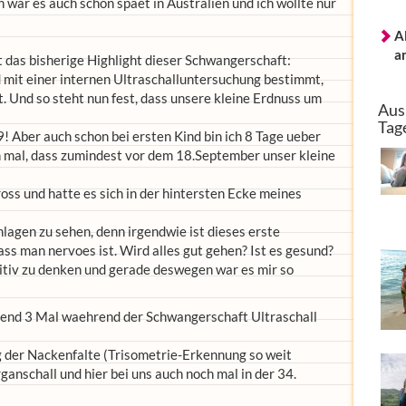
war es auch schon spaet in Australien und ich wollte nur
A
a
t das bisherige Highlight dieser Schwangerschaft:
 mit einer internen Ultraschalluntersuchung bestimmt,
 Und so steht nun fest, dass unsere kleine Erdnuss um
Aus
Tag
9! Aber auch schon bei ersten Kind bin ich 8 Tage ueber
h mal, dass zumindest vor dem 18.September unser kleine
ross und hatte es sich in der hintersten Ecke meines
chlagen zu sehen, denn irgendwie ist dieses erste
ss man nervoes ist. Wird alles gut gehen? Ist es gesund?
itiv zu denken und gerade deswegen war es mir so
egend 3 Mal waehrend der Schwangerschaft Ultraschall
g der Nackenfalte (Trisometrie-Erkennung so weit
ganschall und hier bei uns auch noch mal in der 34.