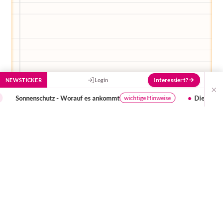
Interessiert?
NEWSTICKER
Login
×
enschutz - Worauf es ankommt
Die Erzählcafé-Akti
wichtige Hinweise
Es gibt auch Neuigkeiten von unserer kleinen
Tochter! Sagte ich „kleine“ Tochter?! Naja, alles ist
relativ, oder?! Wir waren am Freitag alle zusammen,
mit Finjas und Papa, beim SSW 34 Ultraschall. Dort